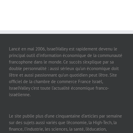
Lancé en mai 2006, IsraelValley est rapidement devenu le
principal outil d’information économique de la communauté
francophone dans le monde. Ce succès s’explique par sa
double personnalité : aussi sérieux qu’un économique doit
l’être et aussi passionnant qu’un quotidien peut l’être. Site
officiel de la chambre de commerce France Israël,
IsraelValley c’est toute l’actualité économique franco-
israélienne.
Le site publie plus d’une cinquantaine d’articles par semaine
sur des sujets aussi variés que l’économie, la High-Tech, la
finance, l’industrie, les sciences, la santé, l’éducation,