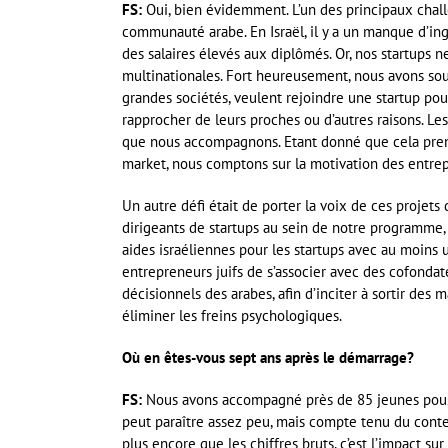
FS:
Oui, bien évidemment. L’un des principaux challen
communauté arabe. En Israël, il y a un manque d’ingé
des salaires élevés aux diplômés. Or, nos startups 
multinationales. Fort heureusement, nous avons souv
grandes sociétés, veulent rejoindre une startup pou
rapprocher de leurs proches ou d’autres raisons. Le
que nous accompagnons. Etant donné que cela prend 
market, nous comptons sur la motivation des entre
Un autre défi était de porter la voix de ces projet
dirigeants de startups au sein de notre programme, a
aides israéliennes pour les startups avec au moins 
entrepreneurs juifs de s’associer avec des cofondate
décisionnels des arabes, afin d’inciter à sortir de
éliminer les freins psychologiques.
Où en êtes-vous sept ans après le démarrage?
FS:
Nous avons accompagné près de 85 jeunes pousse
peut paraître assez peu, mais compte tenu du context
plus encore que les chiffres bruts, c’est l’impact sur