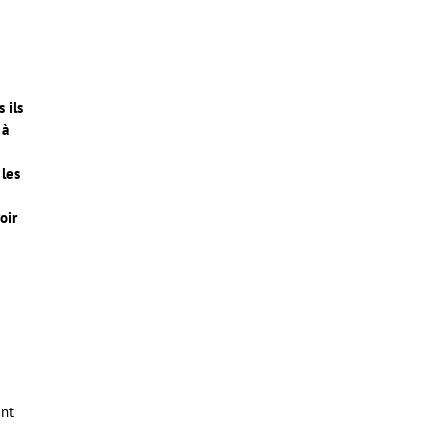
 ils
 à
 les
oir
ent