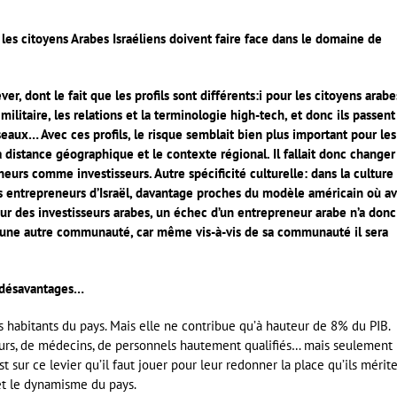
 les citoyens Arabes Israéliens doivent faire face dans le domaine de
er, dont le fait que les profils sont différents:i pour les citoyens arabes
itaire, les relations et la terminologie high-tech, et donc ils passent
seaux… Avec ces profils, le risque semblait bien plus important pour les
la distance géographique et le contexte régional. Il fallait donc changer
eurs comme investisseurs. Autre spécificité culturelle: dans la culture
es entrepreneurs d’Israël, davantage proches du modèle américain où av
Pour des investisseurs arabes, un échec d’un entrepreneur arabe n’a donc
’une autre communauté, car même vis-à-vis de sa communauté il sera
x désavantages…
 habitants du pays. Mais elle ne contribue qu’à hauteur de 8% du PIB.
cheurs, de médecins, de personnels hautement qualifiés… mais seulement
t sur ce levier qu’il faut jouer pour leur redonner la place qu’ils mérit
 et le dynamisme du pays.