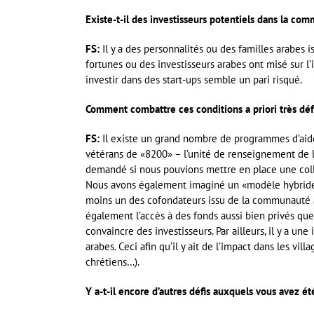
Existe-t-il des investisseurs potentiels dans la co
FS:
Il y a des personnalités ou des familles arabes 
fortunes ou des investisseurs arabes ont misé sur l’
investir dans des start-ups semble un pari risqué.
Comment combattre ces conditions a priori très dé
FS:
Il existe un grand nombre de programmes d’aid
vétérans de «8200» – l’unité de renseignement de l
demandé si nous pouvions mettre en place une coll
Nous avons également imaginé un «modèle hybride»
moins un des cofondateurs issu de la communauté ar
également l’accès à des fonds aussi bien privés que
convaincre des investisseurs. Par ailleurs, il y a une
arabes. Ceci afin qu’il y ait de l’impact dans les v
chrétiens…).
Y a-t-il encore d’autres défis auxquels vous avez é