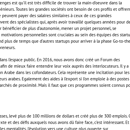
ges est qu’il est très difficile de trouver la main-d’oeuvre dans la
nieurs. Toutes les grandes sociétés ont besoin de ces profils et offren
ne peuvent payer des salaires similaires à ceux de ces grandes
ent des spécialistes qui, après avoir travaillé quelques années pour d
r bénéficier de plus d’autonomie, mener un projet personnel, se
s motivations personnelles sont cruciales au sein des équipes des start
plus de temps que d’autres startups pour arriver à la phase Go-to-th
preneurs.
s dans l’espace public. En 2016, nous avons donc créé un Forum des
fin de mieux faire entendre leur voix auprès des interlocuteurs. Il y a
un Arabe dans les cofondateurs. Cela représente une incitation pour les
urs arabes. Egalement des aides à l’export si l’on emploie à des postes
s marchés de proximité. Mais il faut que ces programmes soient connus p
s, levé plus de 100 millions de dollars et créé plus de 300 emplois. 
e et des défis auxquels nous avons dû faire face, c’est intéressant. Et
 les mentalités, l’évolution vers une culture plus ouverte sur