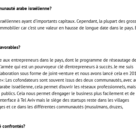
mmunauté arabe israélienne?
israéliennes ayant d’importants capitaux. Cependant, la plupart des gros
immobilier car c’est une valeur en hausse de longue date dans le pays. 
favorables?
e aux entrepreneurs dans le pays, dont le programme de réseautage d
’armée qui est un pourvoyeur clé d’entrepreneurs à succès. Je me suis
aboration sous forme de joint-venture et nous avons lancé cela en 201
: Les cofondateurs sont souvent issus des deux communautés, avec a
abe israélienne, cela permet d’ouvrir les réseaux professionnels, mais
 publics. Cela nous permet d’engager le business plus facilement et de
 interface à Tel Aviv mais le siège des startups reste dans les villages
illages et ce dans les différentes communautés (musulmans, druzes,
té confrontés?