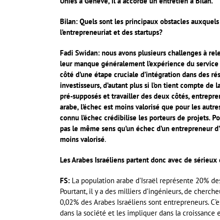
Unies à Genève, il a accordé un entretien à Bilan.
Bilan: Quels sont les principaux obstacles auxquels
l’entrepreneuriat et des startups?
Fadi Swidan:
nous avons plusieurs challenges à relev
leur manque généralement l’expérience du service mil
côté d’une étape cruciale d’intégration dans des ré
investisseurs, d’autant plus si l’on tient compte de 
pré-supposés et travailler des deux côtés, entrepren
arabe, l’échec est moins valorisé que pour les autr
connu l’échec crédibilise les porteurs de projets. 
pas le même sens qu’un échec d’un entrepreneur d
moins valorisé
.
Les Arabes Israéliens partent donc avec de sérieu
FS:
La population arabe d’Israël représente 20% des
Pourtant, il y a des milliers d’ingénieurs, de cher
0,02% des Arabes Israéliens sont entrepreneurs. C’es
dans la société et les impliquer dans la croissance