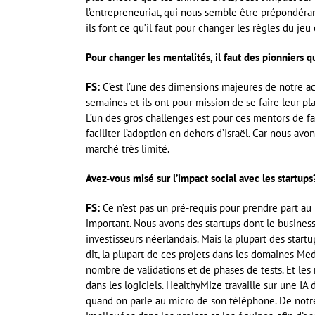
l’entrepreneuriat, qui nous semble être prépondé
ils font ce qu’il faut pour changer les règles du jeu 
Pour changer les mentalités, il faut des pionniers
FS:
C’est l’une des dimensions majeures de notre ac
semaines et ils ont pour mission de se faire leur pla
L’un des gros challenges est pour ces mentors de 
faciliter l’adoption en dehors d’Israël. Car nous avon
marché très limité.
Avez-vous misé sur l’impact social avec les startups
FS:
Ce n’est pas un pré-requis pour prendre part a
important. Nous avons des startups dont le business
investisseurs néerlandais. Mais la plupart des startu
dit, la plupart de ces projets dans les domaines Me
nombre de validations et de phases de tests. Et le
dans les logiciels. HealthyMize travaille sur une I
quand on parle au micro de son téléphone. De notre