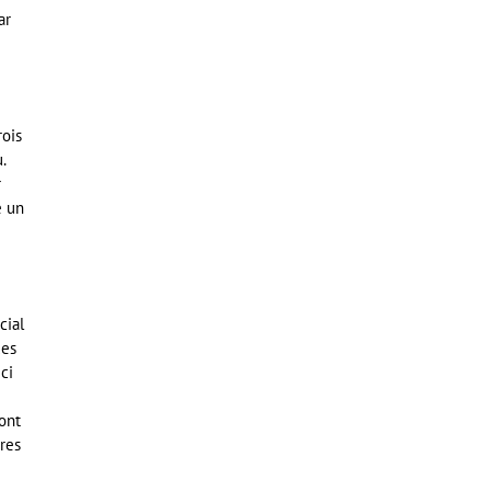
ar
rois
.
r
e un
cial
des
ci
ont
res