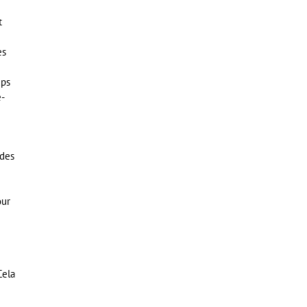
t
es
ups
e-
 des
our
Cela