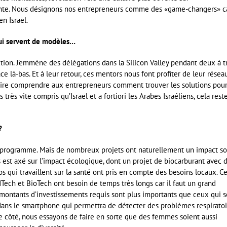
rante. Nous désignons nos entrepreneurs comme des «game-changers» c
en Israël.
 qui servent de modèles…
tion. J’emmène des délégations dans la Silicon Valley pendant deux à t
ce là-bas. Et à leur retour, ces mentors nous font profiter de leur réseau
faire comprendre aux entrepreneurs comment trouver les solutions pou
s très vite compris qu’Israël et a fortiori les Arabes Israéliens, cela rest
?
u programme. Mais de nombreux projets ont naturellement un impact so
 est axé sur l’impact écologique, dont un projet de biocarburant avec 
ps qui travaillent sur la santé ont pris en compte des besoins locaux. Ce
dTech et BioTech ont besoin de temps très longs car il faut un grand
s montants d’investissements requis sont plus importants que ceux qui s
A dans le smartphone qui permettra de détecter des problèmes respiratoi
 côté, nous essayons de faire en sorte que des femmes soient aussi