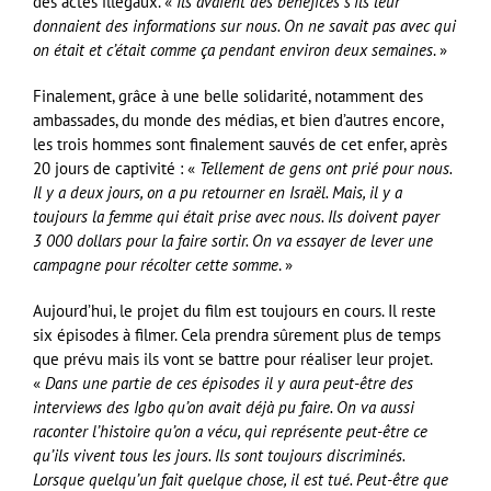
des actes illégaux. «
Ils avaient des bénéfices s’ils leur
donnaient des informations sur nous. On ne savait pas avec qui
on était et c’était comme ça pendant environ deux semaines
. »
Finalement, grâce à une belle solidarité, notamment des
ambassades, du monde des médias, et bien d’autres encore,
les trois hommes sont finalement sauvés de cet enfer, après
20 jours de captivité : «
Tellement de gens ont prié pour nous.
Il y a deux jours, on a pu retourner en Israël. Mais, il y a
toujours la femme qui était prise avec nous. Ils doivent payer
3 000 dollars pour la faire sortir. On va essayer de lever une
campagne pour récolter cette somme
. »
Aujourd’hui, le projet du film est toujours en cours. Il reste
six épisodes à filmer. Cela prendra sûrement plus de temps
que prévu mais ils vont se battre pour réaliser leur projet.
«
Dans une partie de ces épisodes il y aura peut-être des
interviews des Igbo qu’on avait déjà pu faire. On va aussi
raconter l’histoire qu’on a vécu, qui représente peut-être ce
qu’ils vivent tous les jours. Ils sont toujours discriminés.
Lorsque quelqu’un fait quelque chose, il est tué. Peut-être que