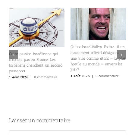
sraelValley. Existe-il un
Appels pour le boycott de
En Israël, le t
nt officiel désignant
Spider-Man. Le producteur du
Les 10 pays av
le comme étant « la plus
film, l’Israélo-Américain Avi
divorce les pl
 au monde » envers les
Arad, a soutenu Benjamin
3 Août 2026
|
Netanyahu.
2026
|
0 commentaire
1 Août 2026
|
0 commentaire
Laisser un commentaire
Commentaire