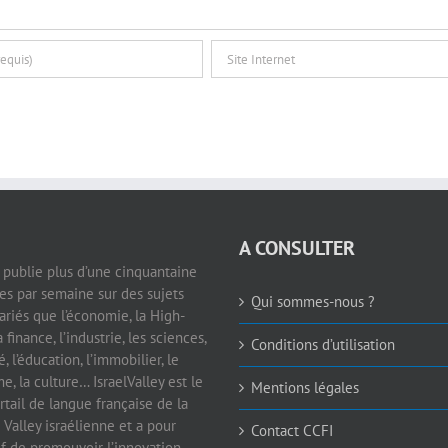
A CONSULTER
e publie plus d’une cinquantaine
les par semaine sur des sujets
Qui sommes-nous ?
ariés que l’économie, la High-
a finance, l’industrie, les sciences,
Conditions d’utilisation
é, l’éducation, l’immobilier, le
e, la culture… IsraelValley est le
Mentions légales
rtail de langue française de la
 Valley israélienne et a pour
Contact CCFI
if de promouvoir l’innovation