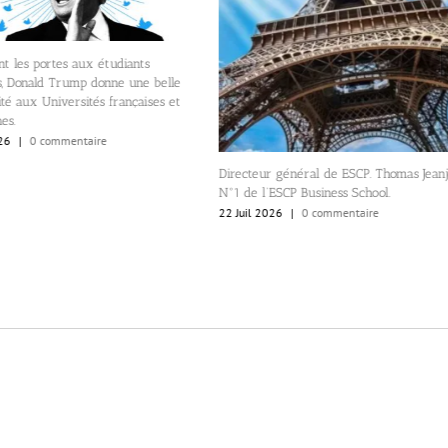
t les portes aux étudiants
s, Donald Trump donne une belle
té aux Universités françaises et
es.
26
|
0 commentaire
Directeur général de ESCP. Thomas Jeanj
N°1 de l’ESCP Business School.
22 Juil 2026
|
0 commentaire