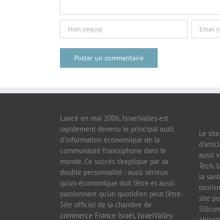
Lancé en mai 2006, IsraelValley est
rapidement devenu le principal outil
Le sit
d’information économique de la
d’artic
communauté francophone dans le
aussi v
monde. Ce succès s’explique par sa
Tech, l
double personnalité : aussi sérieux
la sant
qu’un économique doit l’être et aussi
tourism
passionnant qu’un quotidien peut l’être.
site po
Site officiel de la chambre de
Silicon
commerce France Israël, IsraelValley
object