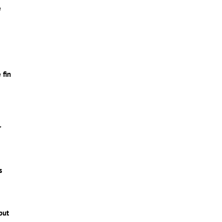
e
 fin
r
s
but