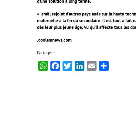
d’une solution à long terme.
« Israël rejoint d’autres pays axés sur la haute te
maternelle à la fin du secondaire. Il est tout à fai
dès leur plus jeune âge, vu qu’il affecte tous les d
.coolamnews.com
Partager :
WhatsApp
Facebook
Twitter
LinkedIn
Email
Partag