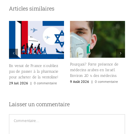
Articles similaires
Pourquoi? Forte présence de
En venat de France n’oubliez
médecins arabes en Israël.
pas de passer à la pharmacie
Environ 20 % des médecins.
pour acheter de la ventoline!
9 Août 2026
|
0 commentaire
E
29 Juil 2026
|
0 commentaire
(
so
9
Laisser un commentaire
Commentaire