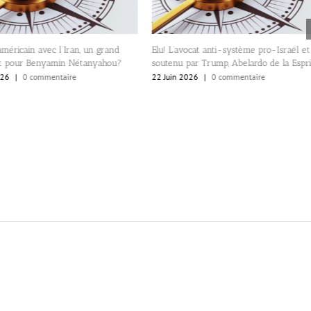
éricain avec l’Iran, un grand
Elu! L’avocat anti-système pro-Israël et
pour Benyamin Nétanyahou?
soutenu par Trump, Abelardo de la Espriell
|
0 commentaire
22 Juin 2026
|
0 commentaire