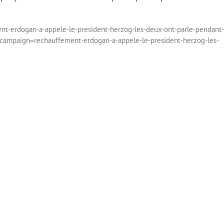
ment-erdogan-a-appele-le-president-herzog-les-deux-ont-parle-pendant
mpaign=rechauffement-erdogan-a-appele-le-president-herzog-les-
er