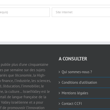
A CONSULTER
e publie plus d’une cinquantaine
les par semaine sur des sujets
Qui sommes-nous ?
ariés que l’économie, la High-
a finance, l’industrie, les sciences,
Conditions d’utilisation
é, l’éducation, l’immobilier, le
e, la culture… IsraelValley est le
Mentions légales
rtail de langue française de la
 Valley israélienne et a pour
Contact CCFI
if de promouvoir l’innovation