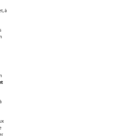
t, à
s
n
n
nt
à
aux
e
er