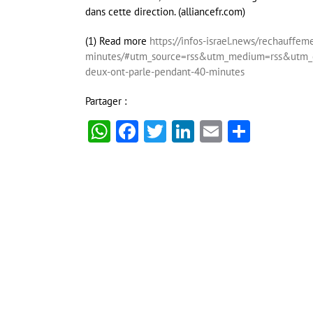
dans cette direction. (alliancefr.com)
(1) Read more
https://infos-israel.news/rechauffe
minutes/#utm_source=rss&utm_medium=rss&utm_ca
deux-ont-parle-pendant-40-minutes
Partager :
WhatsApp
Facebook
Twitter
LinkedIn
Email
Partag