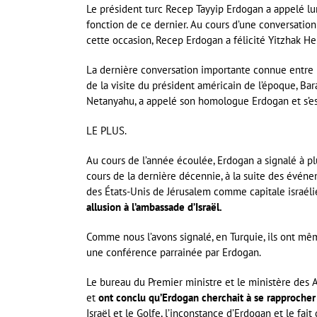
Le président turc Recep Tayyip Erdogan a appelé lu
fonction de ce dernier. Au cours d’une conversation 
cette occasion, Recep Erdogan a félicité Yitzhak He
La dernière conversation importante connue entre Er
de la visite du président américain de l’époque, Bar
Netanyahu, a appelé son homologue Erdogan et s’est
LE PLUS.
Au cours de l’année écoulée, Erdogan a signalé à plus
cours de la dernière décennie, à la suite des événe
des États-Unis de Jérusalem comme capitale israél
allusion à l’ambassade d’Israël.
Comme nous l’avons signalé, en Turquie, ils ont m
une conférence parrainée par Erdogan.
Le bureau du Premier ministre et le ministère des 
et
ont conclu qu’Erdogan cherchait à se rapprocher 
Israël et le Golfe, l’inconstance d’Erdogan et le fa