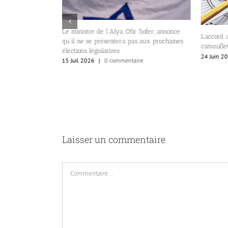
Le ministre de l’Alya, Ofir Sofer, annonce
spagne, Dana
L’accord am
qu’il ne se présentera pas aux prochaines
d’Israël aux
camouflet 
élections législatives
r Ceuta.
24 Juin 2026
15 Juil 2026
|
0 commentaire
Laisser un commentaire
Commentaire