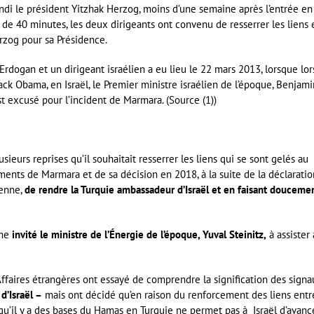
ndi le président Yitzhak Herzog, moins d’une semaine après l’entrée en
de 40 minutes, les deux dirigeants ont convenu de resserrer les liens e
rzog pour sa Présidence.
dogan et un dirigeant israélien a eu lieu le 22 mars 2013, lorsque lor
ack Obama, en Israël, le Premier ministre israélien de l’époque, Benjami
 excusé pour l’incident de Marmara. (Source (1))
ieurs reprises qu’il souhaitait resserrer les liens qui se sont gelés au
ments de Marmara et de sa décision en 2018, à la suite de la déclaratio
ienne,
de rendre la Turquie ambassadeur d’Israël et en faisant douceme
ême
invité le ministre de l’Énergie de l’époque, Yuval Steinitz,
à assister 
Affaires étrangères ont essayé de comprendre la signification des sign
d’Israël –
mais ont décidé qu’en raison du renforcement des liens entr
it qu’il y a des bases du Hamas en Turquie ne permet pas à Israël d’avanc