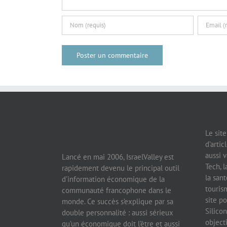
Lancé en mai 2006, IsraelValley est
rapidement devenu le principal outil
Le sit
d’information économique de la
d’artic
communauté francophone dans le
aussi v
monde. Ce succès s’explique par sa
Tech, l
double personnalité : aussi sérieux
la sant
qu’un économique doit l’être et aussi
tourism
passionnant qu’un quotidien peut l’être.
site po
Site officiel de la chambre de
Silicon
commerce France Israël, IsraelValley
object
c’est toute l’actualité économique