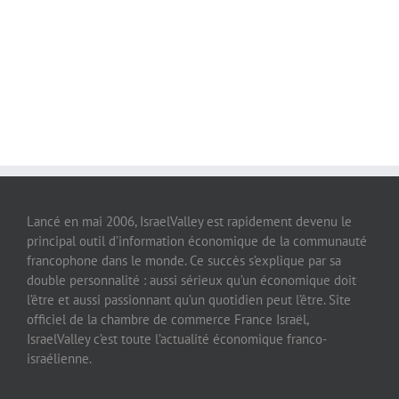
Lancé en mai 2006, IsraelValley est rapidement devenu le
principal outil d’information économique de la communauté
francophone dans le monde. Ce succès s’explique par sa
double personnalité : aussi sérieux qu’un économique doit
l’être et aussi passionnant qu’un quotidien peut l’être. Site
officiel de la chambre de commerce France Israël,
IsraelValley c’est toute l’actualité économique franco-
israélienne.