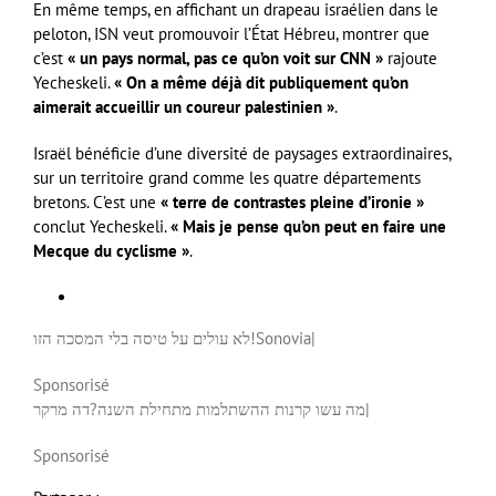
En même temps, en affichant un drapeau israélien dans le
peloton, ISN veut promouvoir l’État Hébreu, montrer que
c’est
« un pays normal, pas ce qu’on voit sur CNN »
rajoute
Yecheskeli.
« On a même déjà dit publiquement qu’on
aimerait accueillir un coureur palestinien »
.
Israël bénéficie d’une diversité de paysages extraordinaires,
sur un territoire grand comme les quatre départements
bretons. C’est une
« terre de contrastes pleine d’ironie »
conclut Yecheskeli.
« Mais je pense qu’on peut en faire une
Mecque du cyclisme »
.
לא עולים על טיסה בלי המסכה הזו!
Sonovia
|
Sponsorisé
דה מרקר
מה עשו קרנות ההשתלמות מתחילת השנה?
|
Sponsorisé