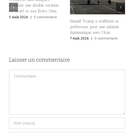
d’obtenir une double cotation,
L
en Israël et aux États-Unis.
d
5 Août 2026
|
0 commentaire
«
Donald Trump a réaffirmé sa
r
e
préférence pour une solution
p
diplomatique avec l’Iran
7
7 Août 2026
|
0 commentaire
Laisser un commentaire
Commentaire