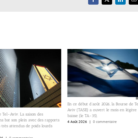
Facebook
X
LinkedIn
E
En ce début d’août 2026, la Bourse de T
Aviv (TASE) a ouvert le mois en légère
 Tel-Aviv. La saison des
baisse (le TA-35).
ons bat son plein avec des rapports
4 Août 2026
|
0 commentaire
s très attendus de poids lourds
26
|
0 commentaire