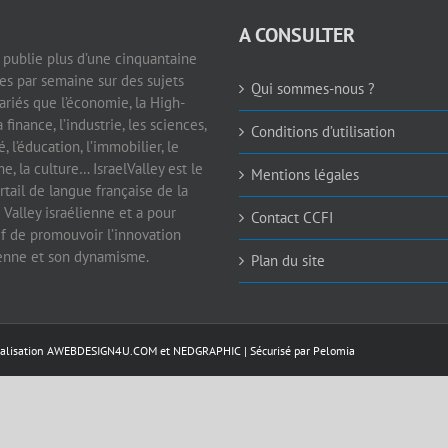
A CONSULTER
e publie plus d’une cinquantaine
les par semaine sur des sujets
Qui sommes-nous ?
ariés que l’économie, la High-
a finance, l’industrie, les sciences,
Conditions d’utilisation
é, l’éducation, l’immobilier, le
e, la culture… IsraelValley est le
Mentions légales
rtail de langue française de la
 Valley israélienne et a pour
Contact CCFI
if de promouvoir l’innovation
ienne et son dynamisme.
Plan du site
éalisation
AWEBDESIGN4U.COM
et
NEDGRAPHIC
| Sécurisé par
Pelomia