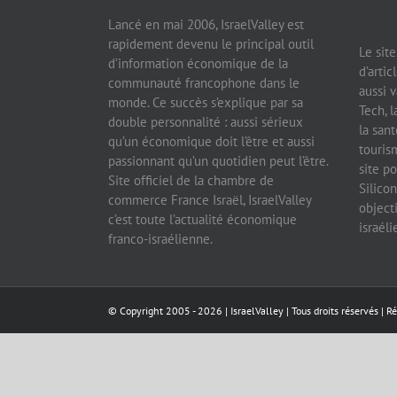
Lancé en mai 2006, IsraelValley est
rapidement devenu le principal outil
Le sit
d’information économique de la
d’artic
communauté francophone dans le
aussi v
monde. Ce succès s’explique par sa
Tech, l
double personnalité : aussi sérieux
la sant
qu’un économique doit l’être et aussi
tourism
passionnant qu’un quotidien peut l’être.
site po
Site officiel de la chambre de
Silicon
commerce France Israël, IsraelValley
object
c’est toute l’actualité économique
israél
franco-israélienne.
© Copyright 2005 -
2026 |
IsraelValley
| Tous droits réservés | R