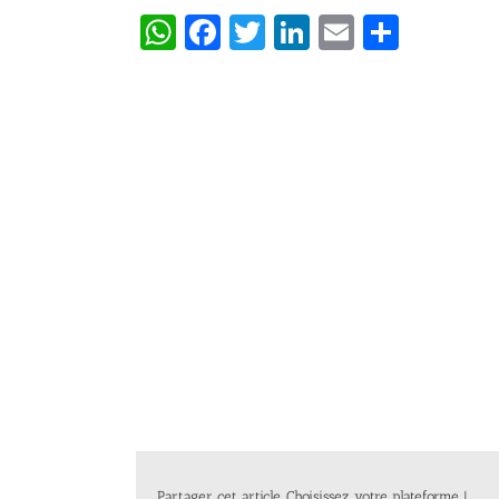
WhatsApp
Facebook
Twitter
LinkedIn
Email
Partag
Partager cet article, Choisissez votre plateforme !