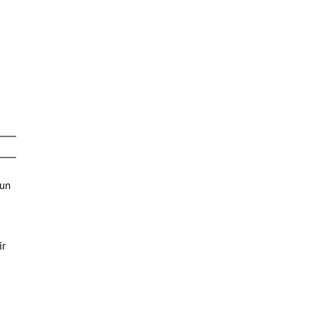
 un
ir