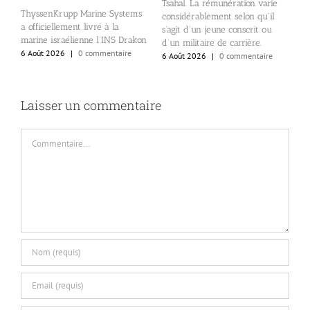
Tsahal. La rémunération varie
r
ThyssenKrupp Marine Systems
considérablement selon qu’il
e
a officiellement livré à la
s’agit d’un jeune conscrit ou
s
marine israélienne l’INS Drakon
d’un militaire de carrière.
i
6 Août 2026
|
0 commentaire
6 Août 2026
|
0 commentaire
6
Laisser un commentaire
Commentaire