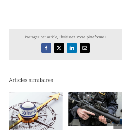
Partager cet article, Choisissez votre plateforme !
Facebook
X
LinkedIn
Email
Articles similaires
nt
l