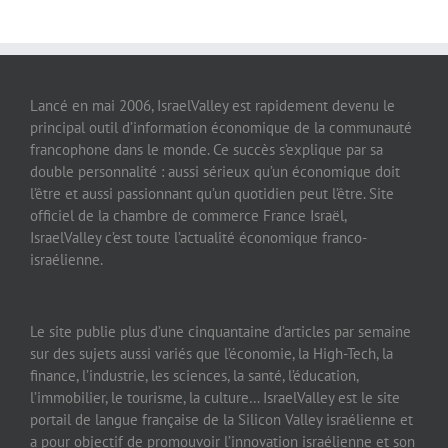
Lancé en mai 2006, IsraelValley est rapidement devenu le
principal outil d’information économique de la communauté
francophone dans le monde. Ce succès s’explique par sa
double personnalité : aussi sérieux qu’un économique doit
l’être et aussi passionnant qu’un quotidien peut l’être. Site
officiel de la chambre de commerce France Israël,
IsraelValley c’est toute l’actualité économique franco-
israélienne.
Le site publie plus d’une cinquantaine d’articles par semaine
sur des sujets aussi variés que l’économie, la High-Tech, la
finance, l’industrie, les sciences, la santé, l’éducation,
l’immobilier, le tourisme, la culture… IsraelValley est le site
portail de langue française de la Silicon Valley israélienne et
a pour objectif de promouvoir l’innovation israélienne et son