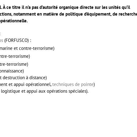
e titre il n’a pas d’autorité organique directe sur les unités qu’il
ctions, notamment en matière de politique d’équipement, de recherch
pérationnelle.
:
os
(FORFUSCO) :
marine et contre-terrorisme
)
ntre-terrorisme
)
tre-terrorisme
)
onnaissance)
t destruction à distance)
t et appui opérationnel,
techniques de pointe
)
 logistique et appui aux opérations spéciales).
er