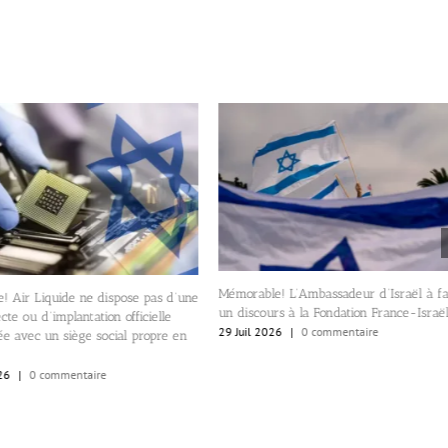
Mémorable! L’Ambassadeur d’Israël à fa
e! Air Liquide ne dispose pas d’une
un discours à la Fondation France-Israë
recte ou d’implantation officielle
29 Juil 2026
|
0 commentaire
ée avec un siège social propre en
26
|
0 commentaire