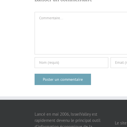
Commentaire
Lancé en mai 2006, IsraelValley est
rapidement devenu le principal outil
Le sit
d’information économique de la