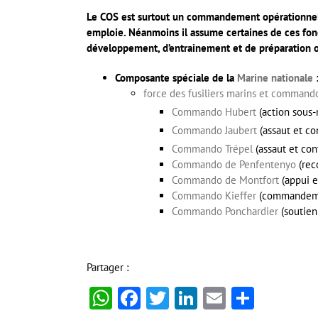
Le COS est surtout un commandement opérationnel. À c
emploie. Néanmoins il assume certaines de ces fon
développement, d’entrainement et de préparation o
Composante spéciale de la
Marine nationale
force des fusiliers marins et command
Commando Hubert
(action sous-
Commando Jaubert
(assaut et co
Commando Trépel
(assaut et con
Commando de Penfentenyo
(rec
Commando de Montfort
(appui e
Commando Kieffer
(commandemen
Commando Ponchardier
(soutien
Partager :
WhatsApp
Facebook
Twitter
LinkedIn
Email
Partag