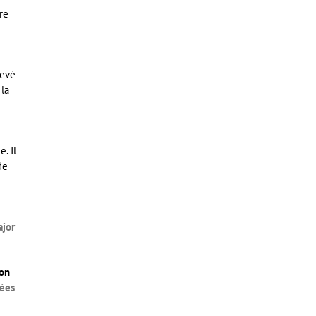
re
levé
 la
. Il
de
ajor
ion
mées