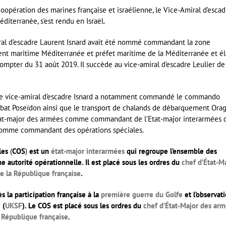
opération des marines française et israélienne, le Vice-Amiral d’escad
iterranée, s’est rendu en Israël.
miral d’escadre Laurent Isnard avait été nommé commandant la zone
nt maritime Méditerranée et préfet maritime de la Méditerranée et é
compter du 31 août 2019. Il succède au vice-amiral d’escadre Leulier de
, le vice-amiral d’escadre Isnard a notamment commandé le commando
bat Poseïdon ainsi que le transport de chalands de débarquement Orage
’Etat-major des armées comme commandant de l’Etat-major interarmées 
 comme commandant des opérations spéciales.
les
(
COS
)
est un
état-major
interarmées
qui regroupe l’ensemble des
autorité opérationnelle. Il est placé sous les ordres du
chef d’État-M
e la République française
.
s la participation française à la
première guerre du Golfe
et l’observat
 (
UKSF
). Le COS est placé sous les ordres du
chef d’État-Major des ar
 République française
.