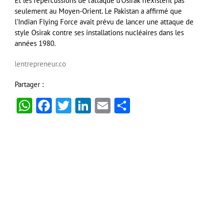
Et les répercussions de l’attaque d’Osirak n’existent pas
seulement au Moyen-Orient. Le Pakistan a affirmé que
l’Indian Flying Force avait prévu de lancer une attaque de
style Osirak contre ses installations nucléaires dans les
années 1980.
lentrepreneur.co
Partager :
WhatsApp
Facebook
Twitter
LinkedIn
Email
Partager