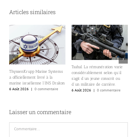
Articles similaires
nt
l
Tsahal. La rémunération varie
r
ThyssenKrupp Marine Systems
considérablement selon qu’il
e
a officiellement livré à la
s’agit d’un jeune conscrit ou
s
marine israélienne l’INS Drakon
d’un militaire de carrière.
i
6 Août 2026
|
0 commentaire
6 Août 2026
|
0 commentaire
6
Laisser un commentaire
Commentaire