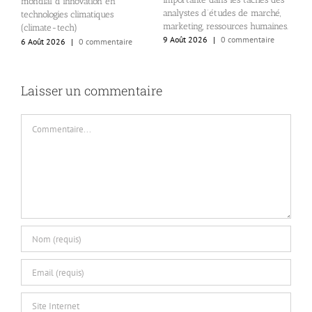
mondial d’innovation en
analystes d’études de marché,
technologies climatiques
marketing, ressources humaines.
(climate-tech)
L
9 Août 2026
|
0 commentaire
6 Août 2026
|
0 commentaire
s
m
n
8
Laisser un commentaire
Commentaire