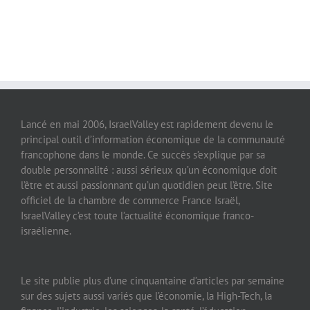
Lancé en mai 2006, IsraelValley est rapidement devenu le
principal outil d’information économique de la communauté
francophone dans le monde. Ce succès s’explique par sa
double personnalité : aussi sérieux qu’un économique doit
l’être et aussi passionnant qu’un quotidien peut l’être. Site
officiel de la chambre de commerce France Israël,
IsraelValley c’est toute l’actualité économique franco-
israélienne.
Le site publie plus d’une cinquantaine d’articles par semaine
sur des sujets aussi variés que l’économie, la High-Tech, la