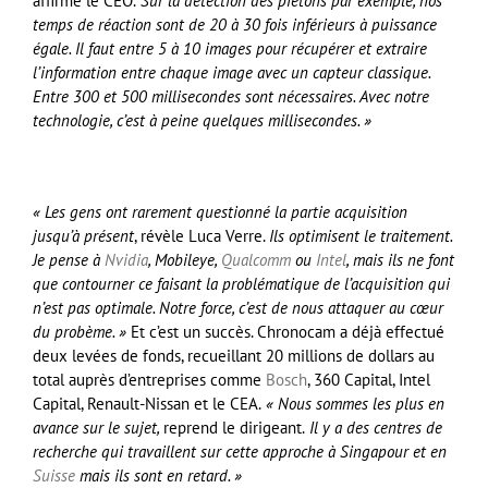
affirme le CEO.
Sur la détection des piétons par exemple, nos
temps de réaction sont de 20 à 30 fois inférieurs à puissance
égale. Il faut entre 5 à 10 images pour récupérer et extraire
l’information entre chaque image avec un capteur classique.
Entre 300 et 500 millisecondes sont nécessaires. Avec notre
technologie, c’est à peine quelques millisecondes. »
« Les gens ont rarement questionné la partie acquisition
jusqu’à présent
, révèle Luca Verre.
Ils optimisent le traitement.
Je pense à
Nvidia
, Mobileye,
Qualcomm
ou
Intel
, mais ils ne font
que contourner ce faisant la problématique de l’acquisition qui
n’est pas optimale. Notre force, c’est de nous attaquer au cœur
du probème. »
Et c’est un succès. Chronocam a déjà effectué
deux levées de fonds, recueillant 20 millions de dollars au
total auprès d’entreprises comme
Bosch
, 360 Capital, Intel
Capital, Renault-Nissan et le CEA.
« Nous sommes les plus en
avance sur le sujet,
reprend le dirigeant.
Il y a des centres de
recherche qui travaillent sur cette approche à Singapour et en
Suisse
mais ils sont en retard. »