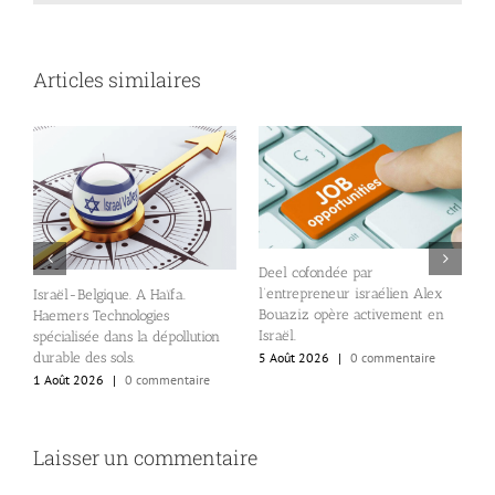
Articles similaires
Deel cofondée par
D
l’entrepreneur israélien Alex
Israël-Belgique. A Haïfa.
v
Bouaziz opère activement en
Haemers Technologies
d
Israël.
spécialisée dans la dépollution
5
durable des sols.
5 Août 2026
|
0 commentaire
1 Août 2026
|
0 commentaire
Laisser un commentaire