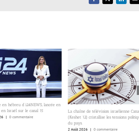
Facebook
X
LinkedIn
E
e en hébreu d’i24NEWS, lancée en
 en Israël sur le canal 15
La chaîne de télévision israélienne Cana
26
|
0 commentaire
(Keshet 12) cristallise les tensions politiq
du pays.
2 Août 2026
|
0 commentaire