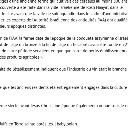
tiges d’une ancienne ferme qui cultivait des céréales au moins 800 ans
couverte a été faite dans la ville israélienne de Rosh Haayin, dans le
 le site avant que la ville ne soit agrandie dans le cadre d’une initiativ
t les experts de l’Autorité israélienne des antiquités (IAA) ont qualifié
sieurs époques distinctes.
 de l’IAA, la ferme date de l’époque de la conquête assyrienne d’Israël
 de l’âge du bronze à la fin de l’âge du fer, après avoir été fondé en 
e de cette période servaient en quelque sorte de petits établissements
des produits agricoles ».
té de l’établissement indiquent que l’industrie du vin était la branche 
ntre que les anciens résidents étaient également engagés dans la culture
xième siècle avant Jésus-Christ, une époque également connue sous le 
uifs en Terre sainte après l’exil babylonien.