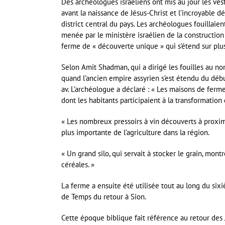
Des archéologues israéliens ont mis au jour les ves
avant la naissance de Jésus-Christ et l’incroyable dé
district central du pays. Les archéologues fouillaient
menée par le ministère israélien de la construction e
ferme de « découverte unique » qui s’étend sur plu
Selon Amit Shadman, qui a dirigé les fouilles au nom
quand l’ancien empire assyrien s’est étendu du début
av. L’archéologue a déclaré : « Les maisons de ferm
dont les habitants participaient à la transformation 
« Les nombreux pressoirs à vin découverts à proximi
plus importante de l’agriculture dans la région.
« Un grand silo, qui servait à stocker le grain, mo
céréales. »
La ferme a ensuite été utilisée tout au long du si
de Temps du retour à Sion.
Cette époque biblique fait référence au retour des J