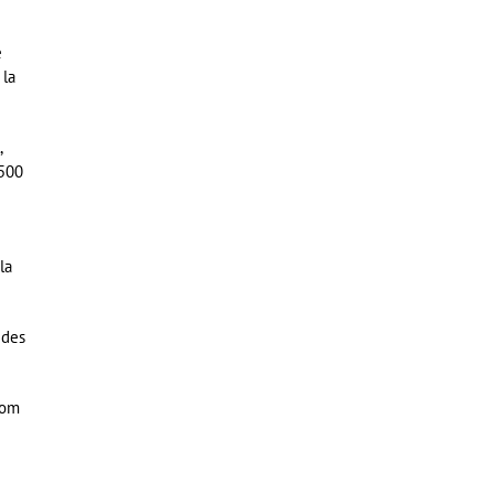
e
 la
,
2500
la
 des
nom