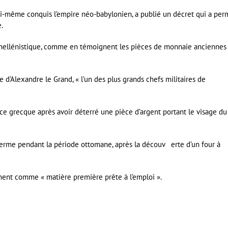
it lui-même conquis l’empire néo-babylonien, a publié un décret qui a per
.
e hellénistique, comme en témoignent les pièces de monnaie anciennes
 d’Alexandre le Grand, « l’un des plus grands chefs militaires de
ce grecque après avoir déterré une pièce d’argent portant le visage du
 ferme pendant la période ottomane, après la découv erte d’un four à
âtiment comme « matière première prête à l’emploi ».