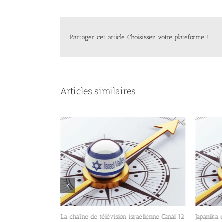
Partager cet article, Choisissez votre plateforme !
Articles similaires
4NEWS, lancée en
canal 15
La chaîne de télévision israélienne Canal 12
Japanika 