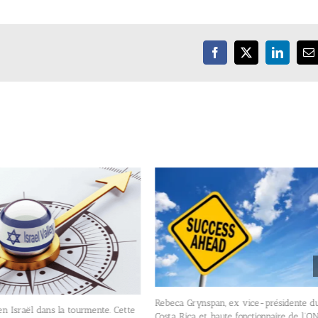
Facebook
X
LinkedIn
E
Rebeca Grynspan, ex vice-présidente d
en Israël dans la tourmente. Cette
Costa Rica et haute fonctionnaire de l’O