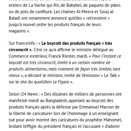
entiers de La Vache qui Rit, de Babybel, de paquets de pâtes
ou de pots de confiture. Les chaînes Al-Meera et Souq al-
Baladi ont notamment annoncé qu’elles
« retireraient »
jusqu’à nouvel ordre les produits français de leurs
magasins ».
Sur franceinfo : «
Le boycott des produits français « très
circonscrit ».
C’est ce qu’a affirmé le ministre délégué au
Commerce extérieur, Franck Riester, mardi.
« Pour l’instant ce
boycott est très circonscrit, limité à un certain nombre de
produits alimentaires, mais vraiment de façon très limitée, tant
mieux »
, a déclaré le ministre, invité de l’émission « Le Talk »
sur le site du quotidien
Le Figaro »
.
Selon i24 News : « Des dizaines de milliers de personnes ont
manifesté mardi au Bangladesh, appelant au boycott des
produits français après la défense par Emmanuel Macron de
la liberté de caricaturer lors de l’hommage à un enseignant
tué pour avoir montré des caricatures du prophète Mahomet,
brûlant l’effigie du président français et l’accusant « d’adorer