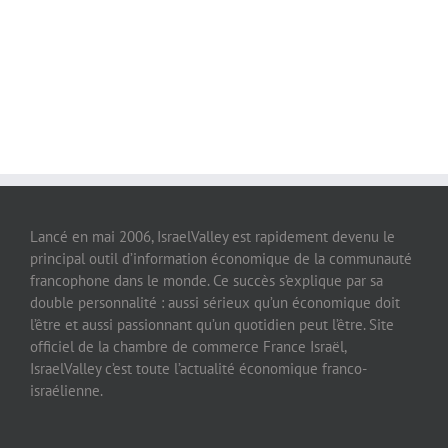
Lancé en mai 2006, IsraelValley est rapidement devenu le
principal outil d’information économique de la communauté
francophone dans le monde. Ce succès s’explique par sa
double personnalité : aussi sérieux qu’un économique doit
l’être et aussi passionnant qu’un quotidien peut l’être. Site
officiel de la chambre de commerce France Israël,
IsraelValley c’est toute l’actualité économique franco-
israélienne.