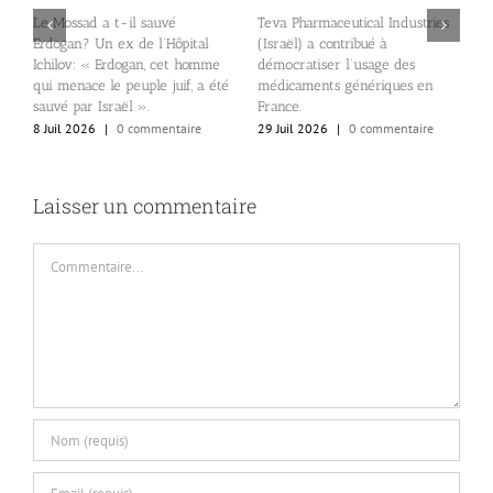
Le Mossad a t-il sauvé
Teva Pharmaceutical Industries
Erdogan? Un ex de l’Hôpital
(Israël) a contribué à
Ichilov: « Erdogan, cet homme
démocratiser l’usage des
E
qui menace le peuple juif, a été
médicaments génériques en
p
sauvé par Israël ».
France.
p
8 Juil 2026
|
0 commentaire
29 Juil 2026
|
0 commentaire
2
Laisser un commentaire
Commentaire