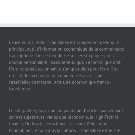
Lancé en mai 2006, IsraelValley est rapidement devenu le
principal outil d’information économique de la communauté
francophone dans le monde. Ce succès s’explique par sa
double personnalité : aussi sérieux qu’un économique doit
l’être et aussi passionnant qu’un quotidien peut l’être. Site
officiel de la chambre de commerce France Israël,
IsraelValley c’est toute l’actualité économique franco-
israélienne.
Le site publie plus d’une cinquantaine d’articles par semaine
sur des sujets aussi variés que l’économie, la High-Tech, la
finance, l’industrie, les sciences, la santé, l’éducation,
l’immobilier, le tourisme, la culture… IsraelValley est le site