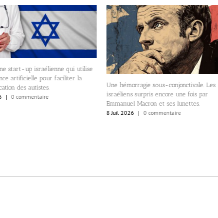
ne start-up israélienne qui utilise
ence artificielle pour faciliter la
Une hémorragie sous-conjonctivale. Les
tion des autistes.
israéliens surpris encore une fois par
6
|
0 commentaire
Emmanuel Macron et ses lunettes.
8 Juil 2026
|
0 commentaire