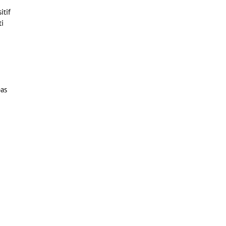
itif
ti
pas