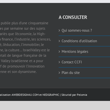
A CONSULTER
e publie plus d’une cinquantaine
les par semaine sur des sujets
Qui sommes-nous ?
ariés que l’économie, la High-
a finance, l’industrie, les sciences,
Conditions d’utilisation
é, l’éducation, l’immobilier, le
e, la culture… IsraelValley est le
Mentions légales
rtail de langue française de la
 Valley israélienne et a pour
Contact CCFI
if de promouvoir l’innovation
ienne et son dynamisme.
Plan du site
éalisation
AWEBDESIGN4U.COM
et
NEDGRAPHIC
| Sécurisé par
Pelomia