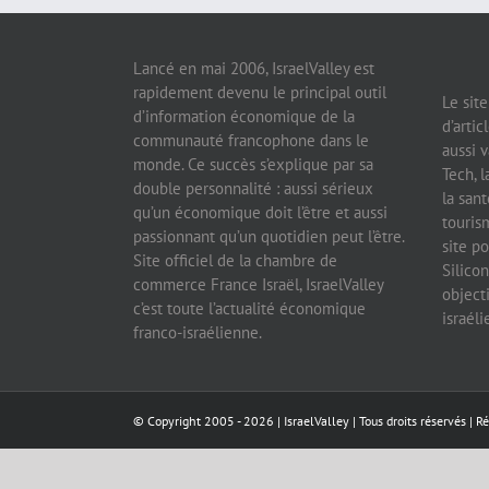
Lancé en mai 2006, IsraelValley est
rapidement devenu le principal outil
Le sit
d’information économique de la
d’artic
communauté francophone dans le
aussi v
monde. Ce succès s’explique par sa
Tech, l
double personnalité : aussi sérieux
la sant
qu’un économique doit l’être et aussi
tourism
passionnant qu’un quotidien peut l’être.
site po
Site officiel de la chambre de
Silicon
commerce France Israël, IsraelValley
object
c’est toute l’actualité économique
israél
franco-israélienne.
© Copyright 2005 -
2026 |
IsraelValley
| Tous droits réservés | R