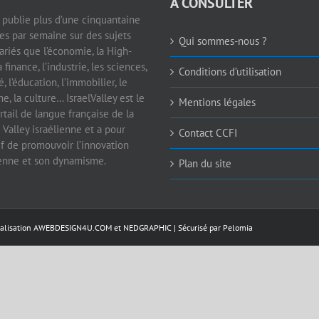
A CONSULTER
e publie plus d’une cinquantaine
les par semaine sur des sujets
Qui sommes-nous ?
ariés que l’économie, la High-
a finance, l’industrie, les sciences,
Conditions d’utilisation
é, l’éducation, l’immobilier, le
e, la culture… IsraelValley est le
Mentions légales
rtail de langue française de la
 Valley israélienne et a pour
Contact CCFI
if de promouvoir l’innovation
ienne et son dynamisme.
Plan du site
éalisation
AWEBDESIGN4U.COM
et
NEDGRAPHIC
| Sécurisé par
Pelomia