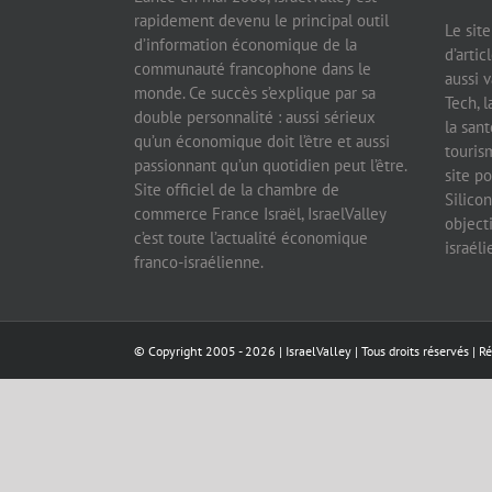
rapidement devenu le principal outil
Le sit
d’information économique de la
d’artic
communauté francophone dans le
aussi v
monde. Ce succès s’explique par sa
Tech, l
double personnalité : aussi sérieux
la sant
qu’un économique doit l’être et aussi
tourism
passionnant qu’un quotidien peut l’être.
site po
Site officiel de la chambre de
Silicon
commerce France Israël, IsraelValley
object
c’est toute l’actualité économique
israél
franco-israélienne.
© Copyright 2005 -
2026 |
IsraelValley
| Tous droits réservés | R