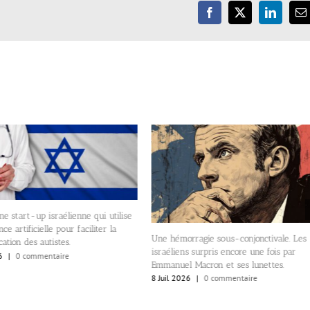
Facebook
X
LinkedIn
E
ne start-up israélienne qui utilise
ence artificielle pour faciliter la
Une hémorragie sous-conjonctivale. Les
tion des autistes.
israéliens surpris encore une fois par
6
|
0 commentaire
Emmanuel Macron et ses lunettes.
8 Juil 2026
|
0 commentaire