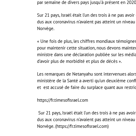
par semaine de divers pays jusqu’à présent en 202
Sur 21 pays, Israël était l’un des trois à ne pas avo
dus aux coronavirus n’avaient pas atteint un niveau s
Norvège.
« Une fois de plus, les chiffres mondiaux témoignen
pour maintenir cette situation, nous devons mainten
ministre dans une déclaration publiée sur les médias
d’avoir plus de morbidité et plus de décès ».
Les remarques de Netanyahu sont intervenues alor
ministère de la Santé a averti qu’un deuxième conf
et est accusé de faire du surplace quant aux restri
https://fr.timesofisrael.com
Sur 21 pays, Israël était l’un des trois à ne pas avo
dus aux coronavirus n’avaient pas atteint un niveau s
Norvège. (https://fr.timesofisrael.com)