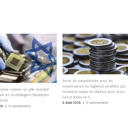
Perte de compétitivité pour les
exportateurs du hightech israélien qui
’impose comme un pôle mondial
reçoivent moins de shekels pour leurs
ion en technologies climatiques
facturations en $.
tech)
6 Août 2026
|
0 commentaire
26
|
0 commentaire