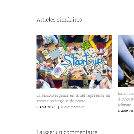
Articles similaires
fond et paradoxal
Israël s
La bioconvergence en Israël représente un
e.
d’innovat
secteur stratégique de pointe.
(climate-
re
6 Août 2026
|
0 commentaire
6 Août 20
Laisser un commentaire