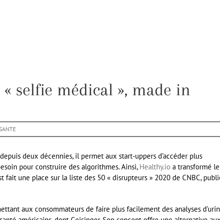
 « selfie médical », made in
SANTE
depuis deux décennies, il permet aux start-uppers d’accéder plus
esoin pour construire des algorithmes. Ainsi,
Healthy.io
a transformé le
est fait une place sur la liste des 50 « disrupteurs » 2020 de CNBC, publ
mettant aux consommateurs de faire plus facilement des analyses d’urin
 santé américains, dont Geisinger. Son concept offre une alternative au