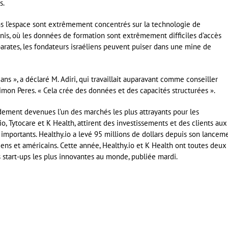
s.
ans l’espace sont extrêmement concentrés sur la technologie de
nis, où les données de formation sont extrêmement difficiles d’accès
arates, les fondateurs israéliens peuvent puiser dans une mine de
s », a déclaré M. Adiri, qui travaillait auparavant comme conseiller
imon Peres. « Cela crée des données et des capacités structurées ».
idement devenues l’un des marchés les plus attrayants pour les
io, Tytocare et K Health, attirent des investissements et des clients aux
importants. Healthy.io a levé 95 millions de dollars depuis son lancem
iens et américains. Cette année, Healthy.io et K Health ont toutes deux
s start-ups les plus innovantes au monde, publiée mardi.
er