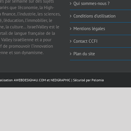
les par semaine sur des sujets
Qui sommes-nous ?
ariés que l’économie, la High-
a finance, l’industrie, les sciences,
Conditions d’utilisation
é, l’éducation, l’immobilier, le
e, la culture… IsraelValley est le
Mentions légales
rtail de langue française de la
 Valley israélienne et a pour
Contact CCFI
if de promouvoir l’innovation
ienne et son dynamisme.
Plan du site
éalisation
AWEBDESIGN4U.COM
et
NEDGRAPHIC
| Sécurisé par
Pelomia