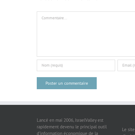
Commentaire
Lancé en mai 2006, IsraelValley est
rapidement devenu le principal outil
Le sit
d’information économique de la