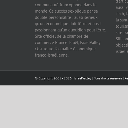
d’artic
communauté francophone dans le
aussi v
monde. Ce succès s’explique par sa
Tech, l
double personnalité : aussi sérieux
la sant
qu’un économique doit l’être et aussi
tourism
passionnant qu’un quotidien peut l’être.
site po
Site officiel de la chambre de
Silicon
commerce France Israël, IsraelValley
object
c’est toute l’actualité économique
israél
franco-israélienne.
© Copyright 2005 -
2026 |
IsraelValley
| Tous droits réservés | R