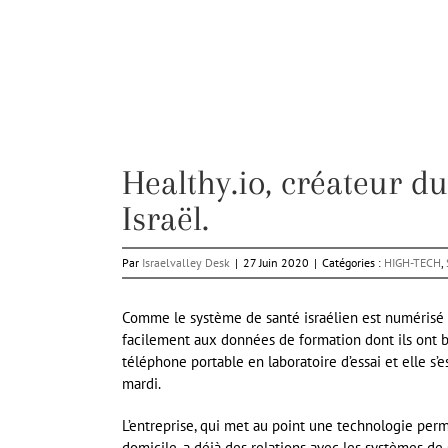
Healthy.io, créateur du
Israël.
Par
Israelvalley Desk
|
27 Juin 2020
|
Catégories :
HIGH-TECH
,
Comme le système de santé israélien est numérisé 
facilement aux données de formation dont ils ont b
téléphone portable en laboratoire d’essai et elle s’
mardi.
L’entreprise, qui met au point une technologie per
domicile, a déjà des relations avec les systèmes de