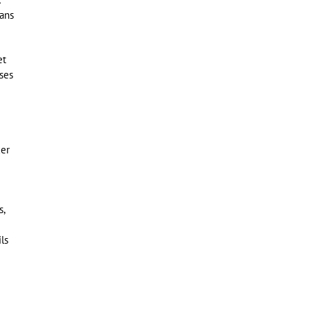
dans
et
ses
cer
s,
ls