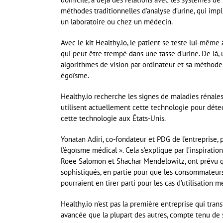
méthodes traditionnelles d’analyse d’urine, qui im
un laboratoire ou chez un médecin.
Avec le kit Healthy.io, le patient se teste lui-même
qui peut être trempé dans une tasse d’urine. De là,
algorithmes de vision par ordinateur et sa méthode d
égoïsme.
Healthy.io recherche les signes de maladies rénales 
utilisent actuellement cette technologie pour détect
cette technologie aux États-Unis.
Yonatan Adiri, co-fondateur et PDG de l’entreprise, 
l’égoïsme médical ». Cela s’explique par l’inspirati
Roee Salomon et Shachar Mendelowitz, ont prévu q
sophistiqués, en partie pour que les consommateurs
pourraient en tirer parti pour les cas d’utilisation m
Healthy.io n’est pas la première entreprise qui tra
avancée que la plupart des autres, compte tenu de s