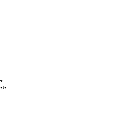
ent
 été