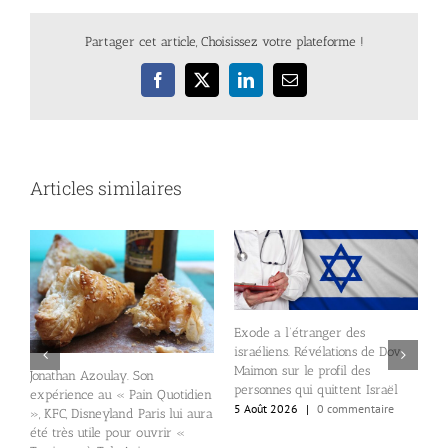
Partager cet article, Choisissez votre plateforme !
Facebook
X
LinkedIn
Email
Articles similaires
Exode a l’étranger des
israéliens. Révélations de Dov
«
Maimon sur le profil des
Jonathan Azoulay. Son
V
personnes qui quittent Israël
expérience au « Pain Quotidien
c
5 Août 2026
|
0 commentaire
», KFC, Disneyland Paris lui aura
.
(
été très utile pour ouvrir «
r