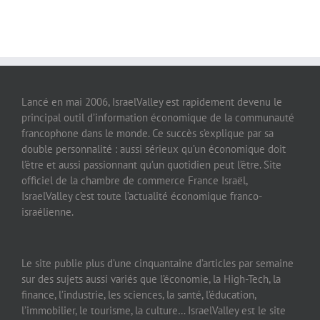
Lancé en mai 2006, IsraelValley est rapidement devenu le
principal outil d’information économique de la communauté
francophone dans le monde. Ce succès s’explique par sa
double personnalité : aussi sérieux qu’un économique doit
l’être et aussi passionnant qu’un quotidien peut l’être. Site
officiel de la chambre de commerce France Israël,
IsraelValley c’est toute l’actualité économique franco-
israélienne.
Le site publie plus d’une cinquantaine d’articles par semaine
sur des sujets aussi variés que l’économie, la High-Tech, la
finance, l’industrie, les sciences, la santé, l’éducation,
l’immobilier, le tourisme, la culture… IsraelValley est le site