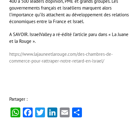
400 à 500 leaders d’opinion, PME et grands groupes. Les
gouvernements français et israéliens marquent alors
l’importance qu’ils attachent au développement des relations
économiques entre la France et Israël.
A SAVOIR. IsraelValley a ré-édité l’article paru dans « La Juane
et la Rouge ».
https://www.lajauneetlarouge.com/des-chambres-de-
commerce-pour-rattraper-notre-retard-en-israel/
Partager :
WhatsApp
Facebook
Twitter
LinkedIn
Email
Partager