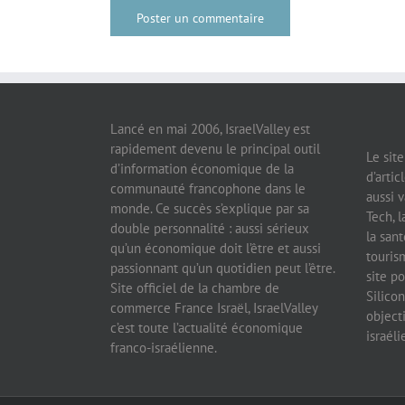
Lancé en mai 2006, IsraelValley est
rapidement devenu le principal outil
Le sit
d’information économique de la
d’artic
communauté francophone dans le
aussi v
monde. Ce succès s’explique par sa
Tech, l
double personnalité : aussi sérieux
la sant
qu’un économique doit l’être et aussi
tourism
passionnant qu’un quotidien peut l’être.
site po
Site officiel de la chambre de
Silicon
commerce France Israël, IsraelValley
object
c’est toute l’actualité économique
israél
franco-israélienne.