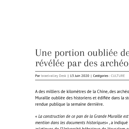
Une portion oubliée d
révélée par des archéo
Par
Israelvalley Desk
|
13 Juin 2020
|
Catégories :
CULTURE
A des milliers de kilomètres de la Chine, des archéo
Muraille oubliée des historiens et édifiée dans la
rendue publique la semaine dernière.
«
La construction de ce pan de la Grande Muraille es
mention dans les documents historiques
« , a indiqu
asiatiques de l’Université hébraïque de Jérusalem e