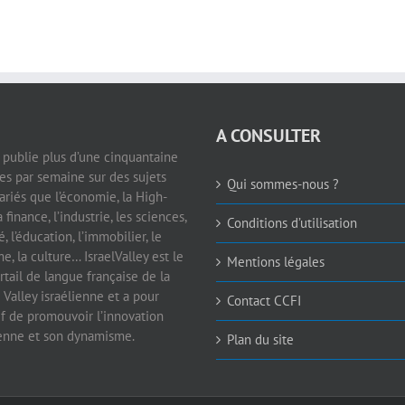
A CONSULTER
e publie plus d’une cinquantaine
les par semaine sur des sujets
Qui sommes-nous ?
ariés que l’économie, la High-
a finance, l’industrie, les sciences,
Conditions d’utilisation
é, l’éducation, l’immobilier, le
e, la culture… IsraelValley est le
Mentions légales
rtail de langue française de la
 Valley israélienne et a pour
Contact CCFI
if de promouvoir l’innovation
ienne et son dynamisme.
Plan du site