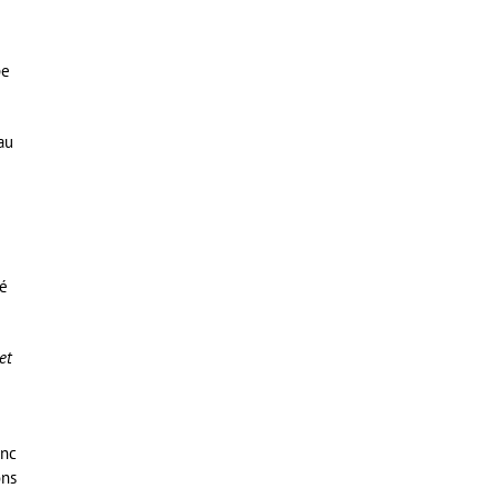
pe
au
né
et
onc
ons