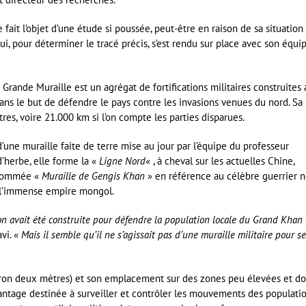
e fait l’objet d’une étude si poussée, peut-être en raison de sa situation
i, pour déterminer le tracé précis, s’est rendu sur place avec son équi
Grande Muraille est un agrégat de fortifications militaires construites 
dans le but de défendre le pays contre les invasions venues du nord. Sa
res, voire 21.000 km si l’on compte les parties disparues.
’une muraille faite de terre mise au jour par l’équipe du professeur
’herbe, elle forme la «
Ligne Nord
« , à cheval sur les actuelles Chine,
rnommée «
Muraille de Gengis Khan
» en référence au célèbre guerrier 
dé l’immense empire mongol.
ion avait été construite pour défendre la population locale du Grand Khan 
vi. «
Mais il semble qu’il ne s’agissait pas d’une muraille militaire pour se
viron deux mètres) et son emplacement sur des zones peu élevées et d
avantage destinée à surveiller et contrôler les mouvements des populati