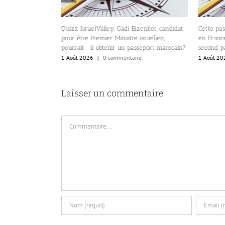
rce? Les 10 pays
Quizz IsraelValley. Gadi Eizenkot, candidat
Cette pas
es plus bas au
pour être Premier Ministre israélien,
en France
pourrait -il obtenir un passeport marocain?
second pa
re
1 Août 2026
|
0 commentaire
1 Août 20
Laisser un commentaire
Commentaire