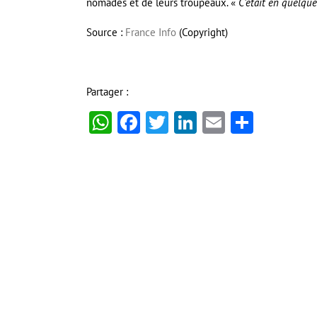
nomades et de leurs troupeaux. «
C’était en quelque
Source :
France Info
(Copyright)
Partager :
WhatsApp
Facebook
Twitter
LinkedIn
Email
Partag