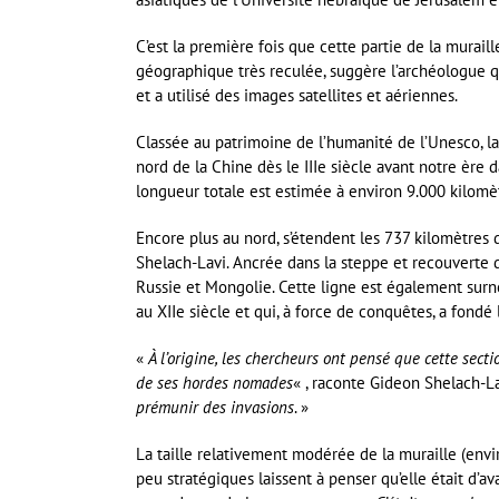
C’est la première fois que cette partie de la muraill
géographique très reculée, suggère l’archéologue qu
et a utilisé des images satellites et aériennes.
Classée au patrimoine de l’humanité de l’Unesco, la 
nord de la Chine dès le IIIe siècle avant notre ère 
longueur totale est estimée à environ 9.000 kilomèt
Encore plus au nord, s’étendent les 737 kilomètres d
Shelach-Lavi. Ancrée dans la steppe et recouverte d
Russie et Mongolie. Cette ligne est également su
au XIIe siècle et qui, à force de conquêtes, a fon
«
À l’origine, les chercheurs ont pensé que cette sect
de ses hordes nomades
« , raconte Gideon Shelach-La
prémunir des invasions
. »
La taille relativement modérée de la muraille (en
peu stratégiques laissent à penser qu’elle était d’