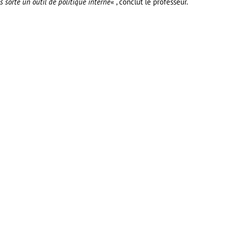
s sorte un outil de politique interne
« , conclut le professeur.
er