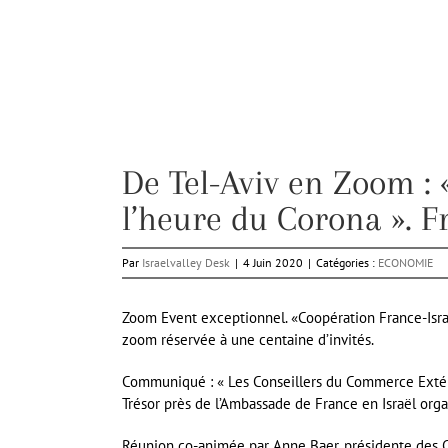
De Tel-Aviv en Zoom : 
l’heure du Corona ». F
Par
Israelvalley Desk
|
4 Juin 2020
|
Catégories :
ECONOMIE
Zoom Event exceptionnel. «Coopération France-Israë
zoom réservée à une centaine d’invités.
Communiqué : « Les Conseillers du Commerce Extéri
Trésor près de l’Ambassade de France en Israël orga
Réunion co-animée par Anne Baer, présidente des CC