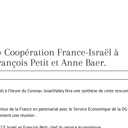
« Coopération France-Israël à
rançois Petit et Anne Baer.
l à l’heure du Corona». IsraelValley fera une synthèse de cette rencon
eur de la France en partenariat avec le Service Economique de la DG
nisent une réunion .
E Israël, et François Petit, chef du service économique.