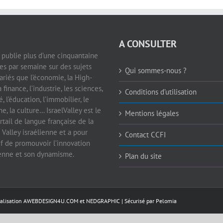
A CONSULTER
e publie plus d’une cinquantaine
les par semaine sur des sujets
Qui sommes-nous ?
ariés que l’économie, la High-
a finance, l’industrie, les sciences,
Conditions d’utilisation
é, l’éducation, l’immobilier, le
e, la culture… IsraelValley est le
Mentions légales
rtail de langue française de la
 Valley israélienne et a pour
Contact CCFI
if de promouvoir l’innovation
ienne et son dynamisme.
Plan du site
éalisation
AWEBDESIGN4U.COM
et
NEDGRAPHIC
| Sécurisé par
Pelomia