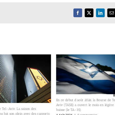
Facebook
X
LinkedIn
E
En ce début d’août 2026, la Bourse de T
Aviv (TASE) a ouvert le mois en légère
 Tel-Aviv. La saison des
baisse (le TA-35).
ons bat son plein avec des rapports
4 Août 2026
|
0 commentaire