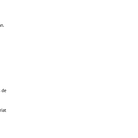
nn.
s de
riat