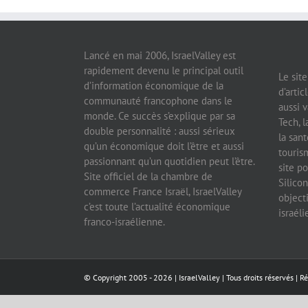
Lancé en mai 2006, IsraelValley est
rapidement devenu le principal outil
Le sit
d’information économique de la
d’artic
communauté francophone dans le
aussi v
monde. Ce succès s’explique par sa
Tech, l
double personnalité : aussi sérieux
la sant
qu’un économique doit l’être et aussi
tourism
passionnant qu’un quotidien peut l’être.
site po
Site officiel de la chambre de
Silicon
commerce France Israël, IsraelValley
object
c’est toute l’actualité économique
israél
franco-israélienne.
© Copyright 2005 -
2026 |
IsraelValley
| Tous droits réservés | R