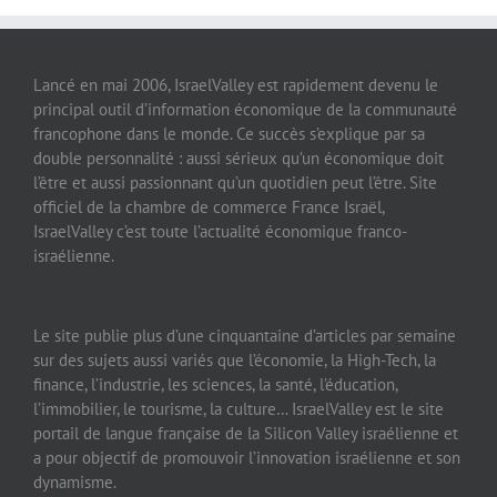
Lancé en mai 2006, IsraelValley est rapidement devenu le
principal outil d’information économique de la communauté
francophone dans le monde. Ce succès s’explique par sa
double personnalité : aussi sérieux qu’un économique doit
l’être et aussi passionnant qu’un quotidien peut l’être. Site
officiel de la chambre de commerce France Israël,
IsraelValley c’est toute l’actualité économique franco-
israélienne.
Le site publie plus d’une cinquantaine d’articles par semaine
sur des sujets aussi variés que l’économie, la High-Tech, la
finance, l’industrie, les sciences, la santé, l’éducation,
l’immobilier, le tourisme, la culture… IsraelValley est le site
portail de langue française de la Silicon Valley israélienne et
a pour objectif de promouvoir l’innovation israélienne et son
dynamisme.