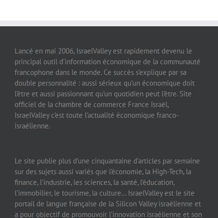
Lancé en mai 2006, IsraelValley est rapidement devenu le
principal outil d’information économique de la communauté
francophone dans le monde. Ce succès s’explique par sa
double personnalité : aussi sérieux qu’un économique doit
l’être et aussi passionnant qu’un quotidien peut l’être. Site
officiel de la chambre de commerce France Israël,
IsraelValley c’est toute l’actualité économique franco-
israélienne.
Le site publie plus d’une cinquantaine d’articles par semaine
sur des sujets aussi variés que l’économie, la High-Tech, la
finance, l’industrie, les sciences, la santé, l’éducation,
l’immobilier, le tourisme, la culture… IsraelValley est le site
portail de langue française de la Silicon Valley israélienne et
a pour objectif de promouvoir l’innovation israélienne et son