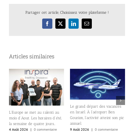
Partager cet article, Choisissez votre plateforme !
Facebook
X
LinkedIn
Email
Articles similaires
Le grand départ des vacances
L
en Israël. À l’aéroport Ben
me
a
L’Europe se met au ralenti au
Gourion, l’activité atteint son pic
v
mois d’Aout. Les horaires d’été,
annuel.
la semaine de quatre jours…
8
9 Août 2026
|
0 commentaire
4 Août 2026
|
0 commentaire