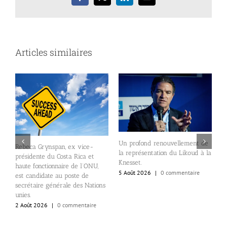
Facebook
X
LinkedIn
Email
Articles similaires
Un profond renouvellement de
L
Rebeca Grynspan, ex vice-
la représentation du Likoud à la
d
présidente du Costa Rica et
Knesset.
e
haute fonctionnaire de l’ONU,
5 Août 2026
|
0 commentaire
2
est candidate au poste de
secrétaire générale des Nations
unies.
2 Août 2026
|
0 commentaire