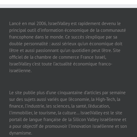
Lancé en mai 2006, IsraelValley est rapidement devenu le
principal outil d’information économique de la communauté
francophone dans le monde. Ce succès s’explique par sa
double personnalité : aussi sérieux qu’un économique doit
l’être et aussi passionnant qu’un quotidien peut l’être. Site
officiel de la chambre de commerce France Israël,
IsraelValley c’est toute l’actualité économique franco-
israélienne.
Le site publie plus d’une cinquantaine d’articles par semaine
sur des sujets aussi variés que l’économie, la High-Tech, la
finance, l’industrie, les sciences, la santé, l’éducation,
l’immobilier, le tourisme, la culture… IsraelValley est le site
portail de langue française de la Silicon Valley israélienne et
a pour objectif de promouvoir l’innovation israélienne et son
dynamisme.