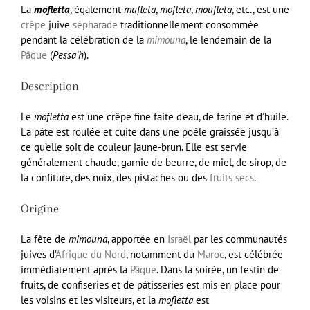
La
mofletta
, également
mufleta
,
mofleta
,
moufleta
, etc., est une
crêpe
juive
sépharade
traditionnellement consommée
pendant la célébration de la
mimouna
, le lendemain de la
Pâque
(
Pessa’h
).
Description
Le
mofletta
est une crêpe fine faite d’eau, de farine et d’huile.
La pâte est roulée et cuite dans une poêle graissée jusqu’à
ce qu’elle soit de couleur jaune-brun. Elle est servie
généralement chaude, garnie de beurre, de miel, de sirop, de
la confiture, des noix, des pistaches ou des
fruits secs
.
Origine
La fête de
mimouna
, apportée en
Israël
par les communautés
juives d’
Afrique du Nord
, notamment du
Maroc
, est célébrée
immédiatement après la
Pâque
. Dans la soirée, un festin de
fruits, de confiseries et de pâtisseries est mis en place pour
les voisins et les visiteurs, et la
mofletta
est