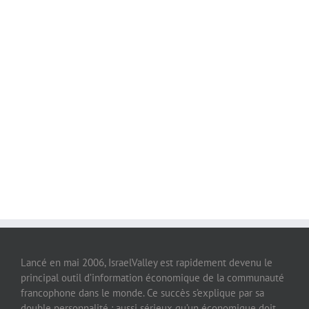
Lancé en mai 2006, IsraelValley est rapidement devenu le
principal outil d’information économique de la communauté
francophone dans le monde. Ce succès s’explique par sa
double personnalité : aussi sérieux qu’un économique doit