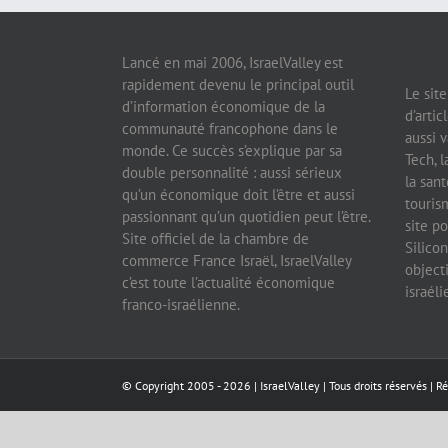
Lancé en mai 2006, IsraelValley est
rapidement devenu le principal outil
Le sit
d’information économique de la
d’artic
communauté francophone dans le
aussi v
monde. Ce succès s’explique par sa
Tech, l
double personnalité : aussi sérieux
la sant
qu’un économique doit l’être et aussi
tourism
passionnant qu’un quotidien peut l’être.
site po
Site officiel de la chambre de
Silicon
commerce France Israël, IsraelValley
object
c’est toute l’actualité économique
israél
franco-israélienne.
© Copyright 2005 -
2026 |
IsraelValley
| Tous droits réservés | R