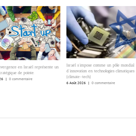
Israël s’impose comme un pôle mondial
nvergence en Israël représente un
d’innovation en technologies climatiques
tratégique de pointe.
(climate-tech)
26
|
0 commentaire
6 Août 2026
|
0 commentaire