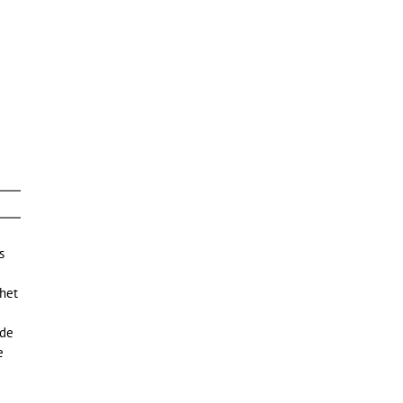
s
chet
 de
e