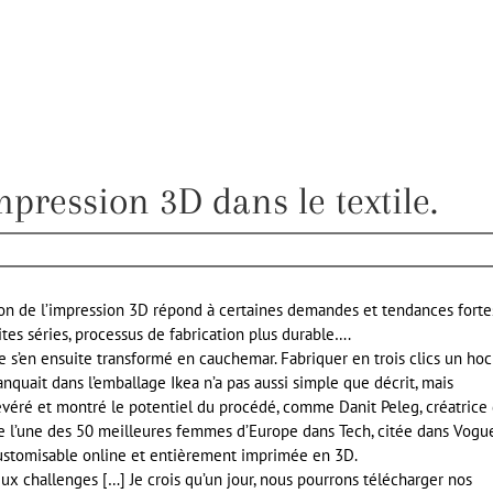
mpression 3D dans le textile.
sation de l’impression 3D répond à certaines demandes et tendances forte
ites séries, processus de fabrication plus durable….
s’en ensuite transformé en cauchemar. Fabriquer en trois clics un ho
anquait dans l’emballage Ikea n’a pas aussi simple que décrit, mais
sévéré et montré le potentiel du procédé, comme Danit Peleg, créatrice
 l’une des 50 meilleures femmes d’Europe dans Tech, citée dans Vogu
customisable online et entièrement imprimée en 3D.
ux challenges […] Je crois qu’un jour, nous pourrons télécharger nos