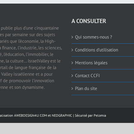
A CONSULTER
e publie plus d’une cinquantaine
les par semaine sur des sujets
Qui sommes-nous ?
ariés que l’économie, la High-
a finance, l’industrie, les sciences,
Conditions d’utilisation
é, l’éducation, l’immobilier, le
e, la culture… IsraelValley est le
Mentions légales
rtail de langue française de la
 Valley israélienne et a pour
Contact CCFI
if de promouvoir l’innovation
ienne et son dynamisme.
Plan du site
éalisation
AWEBDESIGN4U.COM
et
NEDGRAPHIC
| Sécurisé par
Pelomia