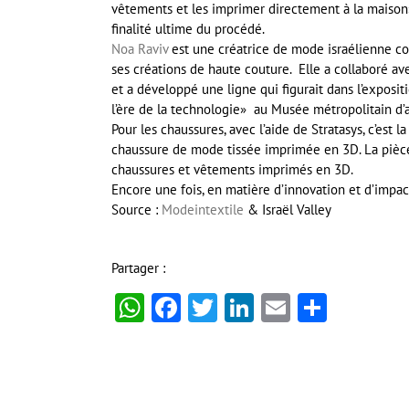
vêtements et les imprimer directement à la maison»,
finalité ultime du procédé.
Noa Raviv
est une créatrice de mode israélienne con
ses créations de haute couture. Elle a collaboré av
et a développé une ligne qui figurait dans l’exposit
l’ère de la technologie» au Musée métropolitain d’
Pour les chaussures, avec l’aide de Stratasys, c’est l
chaussure de mode tissée imprimée en 3D. La pièce
chaussures et vêtements imprimés en 3D.
Encore une fois, en matière d’innovation et d’impact
Source :
Modeintextile
& Israël Valley
Partager :
WhatsApp
Facebook
Twitter
LinkedIn
Email
Partag