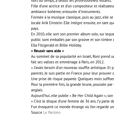
hors du temps, a séduit les professionnels votants.
Fille d’une actrice et d’un compositeur et réalisateu
ambiance bohème, entourée d’instruments.
Formée à la musique classique, puis au jazz, elle se
locale Arik Einstein. Elle intègre ensuite, en tant 
pays.
En 2010, elle sort son premier album solo, sur leque
public sont emballés par son groove et son timbre c
Ella Fitzgerald et Billie Holiday.
« Réussir sans aide »
Au sommet de sa popularité en Israël, Roni prend 
fait ses valises et emménage à Paris, en 2012.
« J’avais besoin d’un nouveau souffle artistique. Et 
parents. Je suis partie en France pour leur prouver q
Une prise de risque payante. Quelques mois suffise
Pour la première fois, la grande brune, poussée par 
anglais.
Aujourd’hui, elle publie « Be Her Child Again », so
« C’est le disque d’une femme de 36 ans. J’y parle
Fun évoquent ce monde étrange où l’on regarde une
Source
Le Parisien