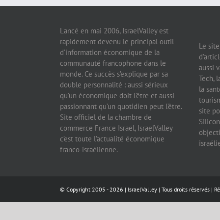
Lancé en mai 2006, IsraelValley est
rapidement devenu le principal outil
Le sit
d’information économique de la
d’artic
communauté francophone dans le
aussi v
monde. Ce succès s’explique par sa
Tech, l
double personnalité : aussi sérieux
la sant
qu’un économique doit l’être et aussi
tourism
passionnant qu’un quotidien peut l’être.
site po
Site officiel de la chambre de
Silicon
commerce France Israël, IsraelValley
object
c’est toute l’actualité économique
israél
franco-israélienne.
© Copyright 2005 -
2026 |
IsraelValley
| Tous droits réservés | R