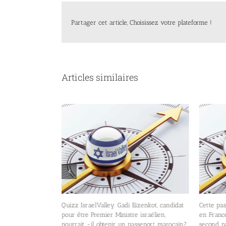
Partager cet article, Choisissez votre plateforme !
Articles similaires
rce? Les 10 pays
Quizz IsraelValley. Gadi Eizenkot, candidat
Cette pas
es plus bas au
pour être Premier Ministre israélien,
en France
pourrait -il obtenir un passeport marocain?
second pa