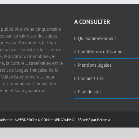
A CONSULTER
e publie plus d’une cinquantaine
les par semaine sur des sujets
Qui sommes-nous ?
ariés que l’économie, la High-
a finance, l’industrie, les sciences,
Conditions d’utilisation
é, l’éducation, l’immobilier, le
e, la culture… IsraelValley est le
Mentions légales
rtail de langue française de la
 Valley israélienne et a pour
Contact CCFI
if de promouvoir l’innovation
ienne et son dynamisme.
Plan du site
éalisation
AWEBDESIGN4U.COM
et
NEDGRAPHIC
| Sécurisé par
Pelomia