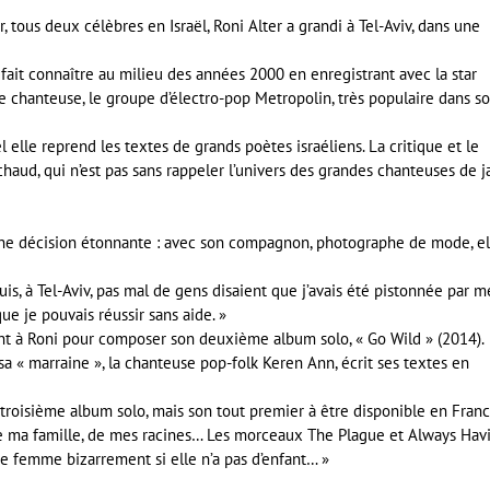
r, tous deux célèbres en Israël, Roni Alter a grandi à Tel-Aviv, dans une
 fait connaître au milieu des années 2000 en enregistrant avec la star
que chanteuse, le groupe d’électro-pop Metropolin, très populaire dans s
l elle reprend les textes de grands poètes israéliens. La critique et le
haud, qui n’est pas sans rappeler l’univers des grandes chanteuses de j
une décision étonnante : avec son compagnon, photographe de mode, el
puis, à Tel-Aviv, pas mal de gens disaient que j’avais été pistonnée par m
ue je pouvais réussir sans aide. »
nt à Roni pour composer son deuxième album solo, « Go Wild » (2014).
sa « marraine », la chanteuse pop-folk Keren Ann, écrit ses textes en
n troisième album solo, mais son tout premier à être disponible en Franc
 de ma famille, de mes racines… Les morceaux The Plague et Always Hav
 femme bizarrement si elle n’a pas d’enfant… »