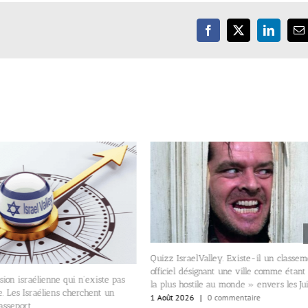
Facebook
X
LinkedIn
E
Quizz IsraelValley. Existe-il un classe
officiel désignant une ville comme étant
sion israélienne qui n’existe pas
la plus hostile au monde » envers les Jui
. Les Israéliens cherchent un
1 Août 2026
|
0 commentaire
sseport.