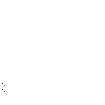
mmés
ier,
et