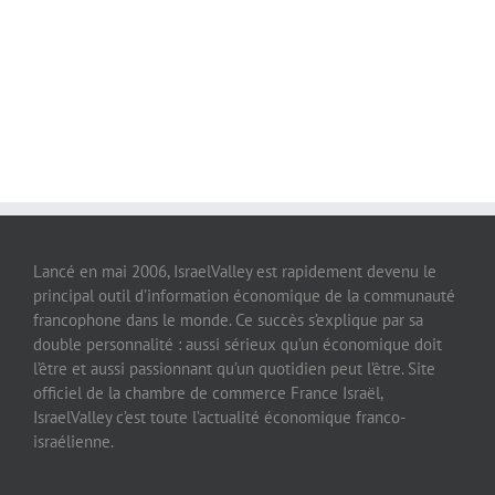
Lancé en mai 2006, IsraelValley est rapidement devenu le
principal outil d’information économique de la communauté
francophone dans le monde. Ce succès s’explique par sa
double personnalité : aussi sérieux qu’un économique doit
l’être et aussi passionnant qu’un quotidien peut l’être. Site
officiel de la chambre de commerce France Israël,
IsraelValley c’est toute l’actualité économique franco-
israélienne.