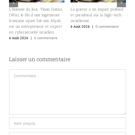
s
L’Homme du Jour. Yinon Costica
La guerre a un impact profond
L
de
(Wiz), le fils d’une ingénieure
et paradoxal sur la high-tech
r
s
française ayant fait son Alyah,
israélienne.
s
est un entrepreneur et expert
6 Août 2026
|
0 commentaire
6
en cybersécurité israélien.
6 Août 2026
|
0 commentaire
Laisser un commentaire
Commentaire