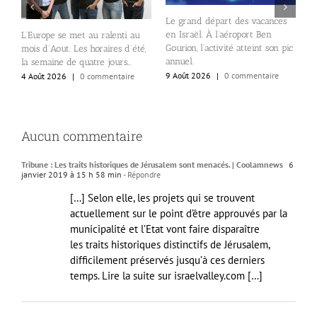
Le grand départ des vacances
L
en Israël. À l’aéroport Ben
me
a
L’Europe se met au ralenti au
Gourion, l’activité atteint son pic
v
mois d’Aout. Les horaires d’été,
annuel.
la semaine de quatre jours…
8
9 Août 2026
|
0 commentaire
4 Août 2026
|
0 commentaire
Aucun commentaire
Tribune : Les traits historiques de Jérusalem sont menacés. | Coolamnews
6
janvier 2019 à 15 h 58 min
- Répondre
[…] Selon elle, les projets qui se trouvent
actuellement sur le point d’être approuvés par la
municipalité et l’Etat vont faire disparaître
les traits historiques distinctifs de Jérusalem,
difficilement préservés jusqu’à ces derniers
temps. Lire la suite sur israelvalley.com […]