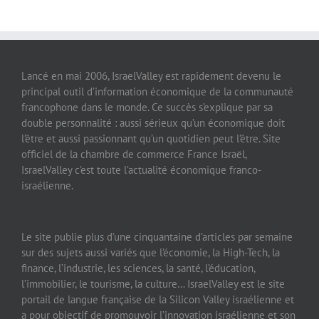
Lancé en mai 2006, IsraelValley est rapidement devenu le
principal outil d’information économique de la communauté
francophone dans le monde. Ce succès s’explique par sa
double personnalité : aussi sérieux qu’un économique doit
l’être et aussi passionnant qu’un quotidien peut l’être. Site
officiel de la chambre de commerce France Israël,
IsraelValley c’est toute l’actualité économique franco-
israélienne.
Le site publie plus d’une cinquantaine d’articles par semaine
sur des sujets aussi variés que l’économie, la High-Tech, la
finance, l’industrie, les sciences, la santé, l’éducation,
l’immobilier, le tourisme, la culture… IsraelValley est le site
portail de langue française de la Silicon Valley israélienne et
a pour objectif de promouvoir l’innovation israélienne et son