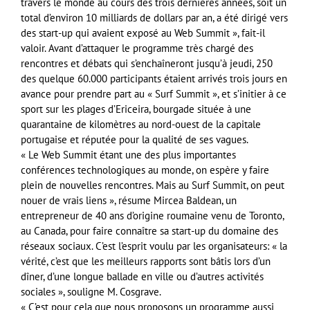
travers le monde au cours des trois dernières années, soit un
total d’environ 10 milliards de dollars par an, a été dirigé vers
des start-up qui avaient exposé au Web Summit », fait-il
valoir. Avant d’attaquer le programme très chargé des
rencontres et débats qui s’enchaîneront jusqu’à jeudi, 250
des quelque 60.000 participants étaient arrivés trois jours en
avance pour prendre part au « Surf Summit », et s’initier à ce
sport sur les plages d’Ericeira, bourgade située à une
quarantaine de kilomètres au nord-ouest de la capitale
portugaise et réputée pour la qualité de ses vagues.
« Le Web Summit étant une des plus importantes
conférences technologiques au monde, on espère y faire
plein de nouvelles rencontres. Mais au Surf Summit, on peut
nouer de vrais liens », résume Mircea Baldean, un
entrepreneur de 40 ans d’origine roumaine venu de Toronto,
au Canada, pour faire connaître sa start-up du domaine des
réseaux sociaux. C’est l’esprit voulu par les organisateurs: « la
vérité, c’est que les meilleurs rapports sont bâtis lors d’un
dîner, d’une longue ballade en ville ou d’autres activités
sociales », souligne M. Cosgrave.
« C’est pour cela que nous proposons un programme aussi