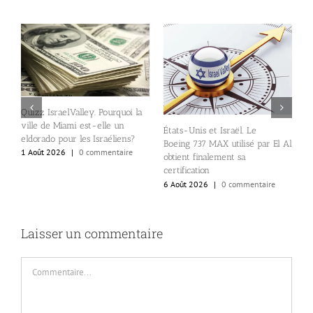
Quizz IsraelValley. Pourquoi la
ville de Miami est-elle un
États-Unis et Israël. Le
B
eldorado pour les Israéliens?
Boeing 737 MAX utilisé par El Al
d
1 Août 2026
|
0 commentaire
obtient finalement sa
a
certification
a
6 Août 2026
|
0 commentaire
5
Laisser un commentaire
Commentaire