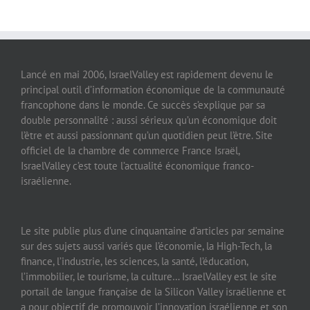
Lancé en mai 2006, IsraelValley est rapidement devenu le
principal outil d’information économique de la communauté
francophone dans le monde. Ce succès s’explique par sa
double personnalité : aussi sérieux qu’un économique doit
l’être et aussi passionnant qu’un quotidien peut l’être. Site
officiel de la chambre de commerce France Israël,
IsraelValley c’est toute l’actualité économique franco-
israélienne.
Le site publie plus d’une cinquantaine d’articles par semaine
sur des sujets aussi variés que l’économie, la High-Tech, la
finance, l’industrie, les sciences, la santé, l’éducation,
l’immobilier, le tourisme, la culture… IsraelValley est le site
portail de langue française de la Silicon Valley israélienne et
a pour objectif de promouvoir l’innovation israélienne et son
dynamisme.