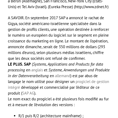
à Berlin (Allemagne), San Francisco, New-York City (États-
Unis) et Tel Aviv (Israël). (Eureka Presse) (http://www.zdnet.fr)
A SAVOIR. En septembre 2017
SAP
a annoncé le rachat de
Gigya, société américano-israélienne spécialisée dans la
gestion de profils clients, une opération destinée à renforcer
le numéro un européen du logiciel sur le segment en pleine
croissance du marketing en ligne. Le montant de l’opération,
annoncée dimanche, serait de 350 millions de dollars (293
millions d’euros), selon plusieurs médias israéliens, chiffre
que les deux sociétés ont refusé de confirmer.
LE PLUS. SAP
(
Systems, Applications and Products for data
processing
en
anglais
et
Systeme, Anwendungen und Produkte
in der Datenverarbeitung
en
allemand
) est par abus de
langage le nom utilisé pour désigner un
progiciel de gestion
intégré
développé et commercialisé par l’éditeur de ce
produit (
SAP AG
).
Le nom exact du progiciel a été plusieurs fois modifié au fur
et à mesure de l’évolution des versions :
R/1 puis R/2 (architecture mainframe) ;