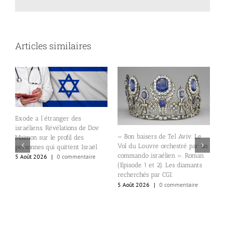
Articles similaires
ger des
Services de Matignon.
lations de Dov
suicides et deux tentat
« Bon baisers de Tel Aviv. Le
rofil des
suicide ainsi qu’une “m
Vol du Louvre orchestré par un
uittent Israël
suspecte”.
commando israélien ». Roman.
 commentaire
5 Août 2026
|
0 commen
(Episode 1 et 2). Les diamants
recherchés par CGI.
5 Août 2026
|
0 commentaire