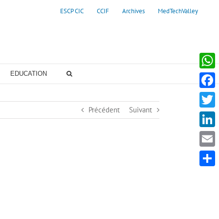
ESCP CIC
CCIF
Archives
MedTechValley
EDUCATION
Whats
Faceb
Précédent
Suivant
Twitte
Linke
Email
Partag