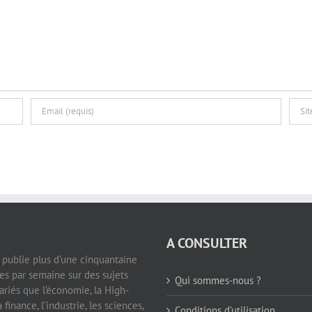
A CONSULTER
e publie plus d’une cinquantaine
les par semaine sur des sujets
Qui sommes-nous ?
ariés que l’économie, la High-
a finance, l’industrie, les sciences,
Conditions d’utilisation