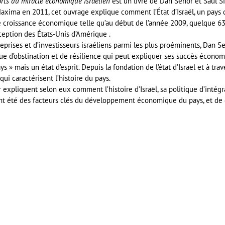
orts du miracle économique israélien
est un livre de Dan Senor et Saul Si
Maxima en 2011, cet ouvrage explique comment l’État d’Israël, un pays 
e croissance économique telle qu’au début de l’année 2009, quelque 6
ception des États-Unis d’Amérique .
prises et d’investisseurs israéliens parmi les plus proéminents, Dan S
 d’obstination et de résilience qui peut expliquer ses succès économ
 » mais un état d’esprit. Depuis la fondation de l’état d’Israël et à trave
qui caractérisent l’histoire du pays.
er expliquent selon eux comment l’histoire d’Israël, sa politique d’inté
ont été des facteurs clés du développement économique du pays, et de
er