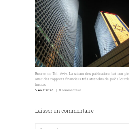
isé par El Al
Bourse de Tel-Aviv. La saison des publications bat son pl
avec des rapports financiers très attendus de poids lourd
locaux
5 Août 2026
|
0 commentaire
Laisser un commentaire
Commentaire