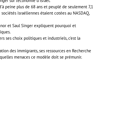
nger sur l’économie d’Israël.
d’à peine plus de 68 ans et peuplé de seulement 7,1
3 sociétés israéliennes étaient cotées au NASDAQ,
enor et Saul Singer expliquent pourquoi et
iques.
rs ses choix politiques et industriels, c’est la
gration des immigrants, ses ressources en Recherche
 quelles menaces ce modèle doit se prémunir.