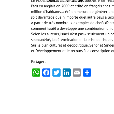
LE PLUS. I
sraël, la nation startup
, sous-titré
Les ress
Paru en anglais en 2009 et édité en français chez 
million d’habitants, a été en mesure de générer un
soit davantage que n’importe quel autre pays à l’ex
À partir de très nombreux exemples de chefs d’entre
comment Israël a développé une combinaison unique
Selon les auteurs, Israël n’est pas « seulement un pays
spontanéité, la détermination et la prise de risques 
Sur le plan culturel et géopolitique, Senor et Sing
et Développement et le recours à la conscription 
Partager :
WhatsApp
Facebook
Twitter
LinkedIn
Email
Partag