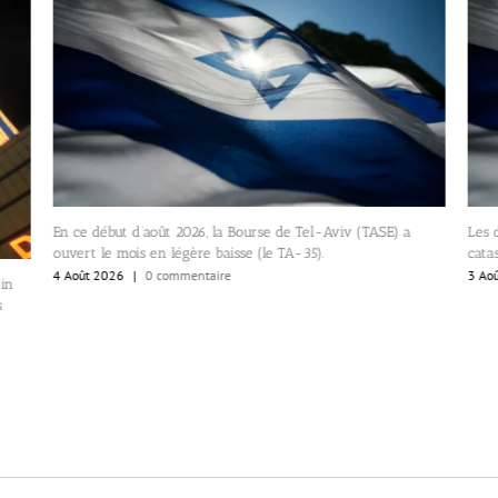
En ce début d’août 2026, la Bourse de Tel-Aviv (TASE) a
Les 
ouvert le mois en légère baisse (le TA-35).
cata
4 Août 2026
|
0 commentaire
3 Ao
ein
s