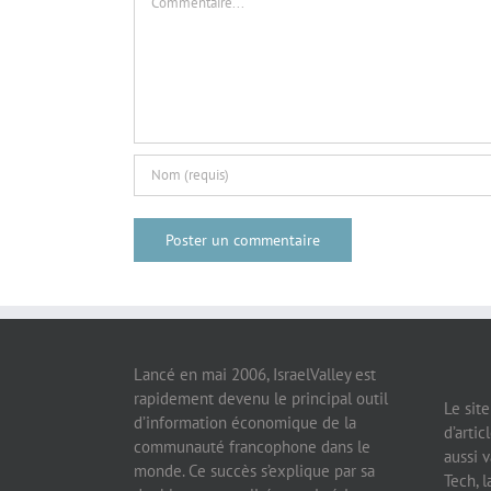
Lancé en mai 2006, IsraelValley est
rapidement devenu le principal outil
Le sit
d’information économique de la
d’artic
communauté francophone dans le
aussi v
monde. Ce succès s’explique par sa
Tech, l