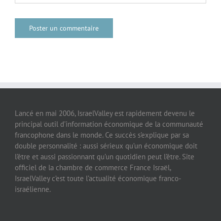
Lancé en mai 2006, IsraelValley est rapidement devenu le
principal outil d’information économique de la communauté
francophone dans le monde. Ce succès s’explique par sa
double personnalité : aussi sérieux qu’un économique doit
l’être et aussi passionnant qu’un quotidien peut l’être. Site
officiel de la chambre de commerce France Israël,
IsraelValley c’est toute l’actualité économique franco-
israélienne.