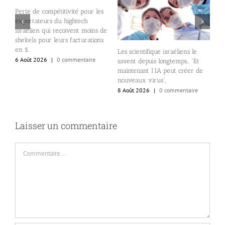
Perte de compétitivité pour les
exportateurs du hightech
e
L
israélien qui reçoivent moins de
e
shekels pour leurs facturations
i
en $.
6
Les scientifique israéliens le
6 Août 2026
|
0 commentaire
savent depuis longtemps… “Et
maintenant l’IA peut créer de
nouveaux virus”,
8 Août 2026
|
0 commentaire
Laisser un commentaire
Commentaire