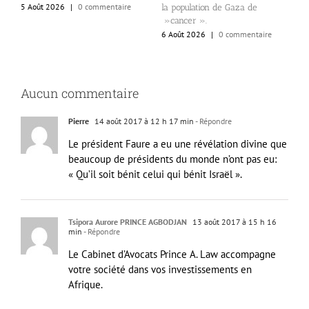
5 Août 2026
|
0 commentaire
la population de Gaza de
d
»cancer ».
d
6 Août 2026
|
0 commentaire
6
Aucun commentaire
Pierre
14 août 2017 à 12 h 17 min
- Répondre
Le président Faure a eu une révélation divine que
beaucoup de présidents du monde n’ont pas eu:
« Qu’il soit bénit celui qui bénit Israël ».
Tsipora Aurore PRINCE AGBODJAN
13 août 2017 à 15 h 16
min
- Répondre
Le Cabinet d’Avocats Prince A. Law accompagne
votre société dans vos investissements en
Afrique.