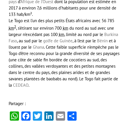
pays
d’
Afrique de l’Ouest
dont la population est estimée en
2017 à environ 7,6 millions d’habitants pour une densité de
133 hab/km².
Le Togo est l’un des plus petits États africains avec
56 785
2
km
, s’étirant sur environ
700
km
du nord au sud avec une
largeur n’excédant pas
100
km
, limité au nord par le
Burkina
Faso
, au sud par le
golfe de Guinée
, à l’est par le
Bénin
et à
l’ouest par le
Ghana
. Cette faible superficie n’empêche pas le
Togo d’être reconnu pour la grande diversité de ses paysages
(une côte de sable fin bordée de cocotiers au sud, des
collines, des vallées verdoyantes et des petites montagnes
dans le centre du pays, des plaines arides et de grandes
savanes plantées de baobabs au nord). Le Togo fait partie de
la
CEDEAO
.
Partager :
WhatsApp
Facebook
Twitter
LinkedIn
Email
Partager