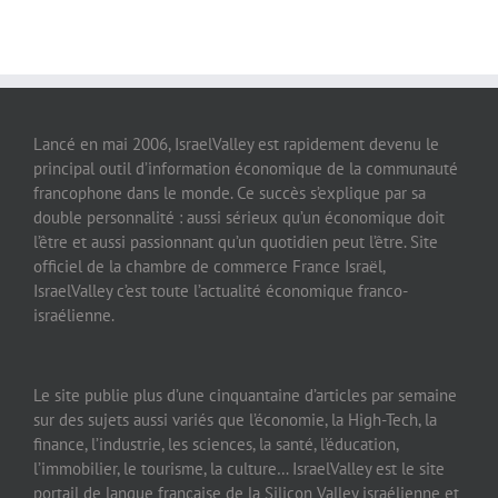
Lancé en mai 2006, IsraelValley est rapidement devenu le
principal outil d’information économique de la communauté
francophone dans le monde. Ce succès s’explique par sa
double personnalité : aussi sérieux qu’un économique doit
l’être et aussi passionnant qu’un quotidien peut l’être. Site
officiel de la chambre de commerce France Israël,
IsraelValley c’est toute l’actualité économique franco-
israélienne.
Le site publie plus d’une cinquantaine d’articles par semaine
sur des sujets aussi variés que l’économie, la High-Tech, la
finance, l’industrie, les sciences, la santé, l’éducation,
l’immobilier, le tourisme, la culture… IsraelValley est le site
portail de langue française de la Silicon Valley israélienne et