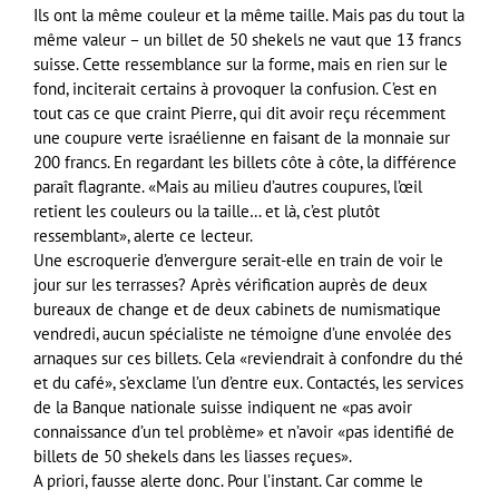
Ils ont la même couleur et la même taille. Mais pas du tout la
même valeur – un billet de 50 shekels ne vaut que 13 francs
suisse. Cette ressemblance sur la forme, mais en rien sur le
fond, inciterait certains à provoquer la confusion. C’est en
tout cas ce que craint Pierre, qui dit avoir reçu récemment
une coupure verte israélienne en faisant de la monnaie sur
200 francs. En regardant les billets côte à côte, la différence
paraît flagrante. «Mais au milieu d’autres coupures, l’œil
retient les couleurs ou la taille… et là, c’est plutôt
ressemblant», alerte ce lecteur.
Une escroquerie d’envergure serait-elle en train de voir le
jour sur les terrasses? Après vérification auprès de deux
bureaux de change et de deux cabinets de numismatique
vendredi, aucun spécialiste ne témoigne d’une envolée des
arnaques sur ces billets. Cela «reviendrait à confondre du thé
et du café», s’exclame l’un d’entre eux. Contactés, les services
de la Banque nationale suisse indiquent ne «pas avoir
connaissance d’un tel problème» et n’avoir «pas identifié de
billets de 50 shekels dans les liasses reçues».
A priori, fausse alerte donc. Pour l’instant. Car comme le