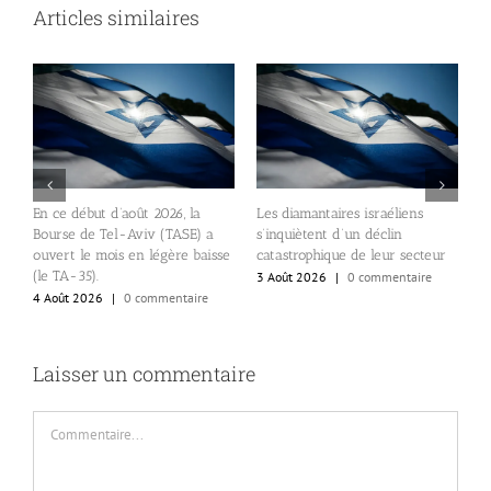
Articles similaires
Q
En ce début d’août 2026, la
Les diamantaires israéliens
v
Bourse de Tel-Aviv (TASE) a
s’inquiètent d’un déclin
e
ouvert le mois en légère baisse
catastrophique de leur secteur
1
(le TA-35).
3 Août 2026
|
0 commentaire
ès
4 Août 2026
|
0 commentaire
ux
Laisser un commentaire
Commentaire