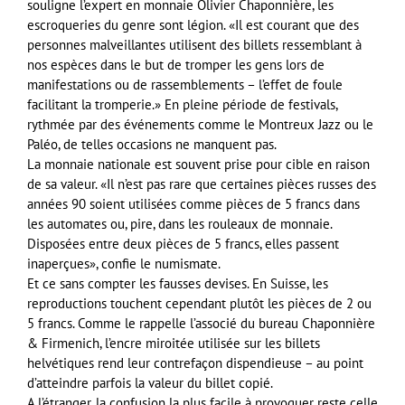
souligne l’expert en monnaie Olivier Chaponnière, les
escroqueries du genre sont légion. «Il est courant que des
personnes malveillantes utilisent des billets ressemblant à
nos espèces dans le but de tromper les gens lors de
manifestations ou de rassemblements – l’effet de foule
facilitant la tromperie.» En pleine période de festivals,
rythmée par des événements comme le Montreux Jazz ou le
Paléo, de telles occasions ne manquent pas.
La monnaie nationale est souvent prise pour cible en raison
de sa valeur. «Il n’est pas rare que certaines pièces russes des
années 90 soient utilisées comme pièces de 5 francs dans
les automates ou, pire, dans les rouleaux de monnaie.
Disposées entre deux pièces de 5 francs, elles passent
inaperçues», confie le numismate.
Et ce sans compter les fausses devises. En Suisse, les
reproductions touchent cependant plutôt les pièces de 2 ou
5 francs. Comme le rappelle l’associé du bureau Chaponnière
& Firmenich, l’encre miroitée utilisée sur les billets
helvétiques rend leur contrefaçon dispendieuse – au point
d’atteindre parfois la valeur du billet copié.
A l’étranger, la confusion la plus facile à provoquer reste celle