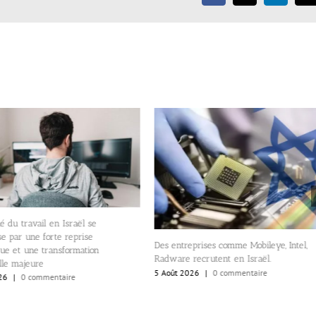
 du travail en Israël se
se par une forte reprise
Des entreprises comme Mobileye, Intel,
ue et une transformation
Radware recrutent en Israël.
lle majeure
5 Août 2026
|
0 commentaire
26
|
0 commentaire