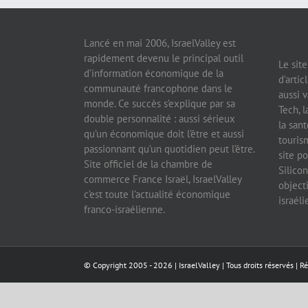
Lancé en mai 2006, IsraelValley est
rapidement devenu le principal outil
Le sit
d’information économique de la
d’artic
communauté francophone dans le
aussi v
monde. Ce succès s’explique par sa
Tech, l
double personnalité : aussi sérieux
la sant
qu’un économique doit l’être et aussi
tourism
passionnant qu’un quotidien peut l’être.
site po
Site officiel de la chambre de
Silicon
commerce France Israël, IsraelValley
object
c’est toute l’actualité économique
israél
franco-israélienne.
© Copyright 2005 -
2026 |
IsraelValley
| Tous droits réservés | R