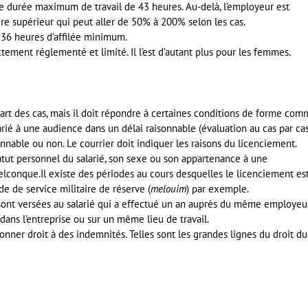
 durée maximum de travail de 43 heures. Au-delà, l’employeur est
re supérieur qui peut aller de 50% à 200% selon les cas.
 36 heures d’affilée minimum.
ictement réglementé et limité. Il l’est d’autant plus pour les femmes.
part des cas, mais il doit répondre à certaines conditions de forme co
arié à une audience dans un délai raisonnable (évaluation au cas par cas
isonnable ou non. Le courrier doit indiquer les raisons du licenciement.
statut personnel du salarié, son sexe ou son appartenance à une
lconque.Il existe des périodes au cours desquelles le licenciement es
e de service militaire de réserve (
melouim
) par exemple.
sont versées au salarié qui a effectué un an auprès du même employeur
dans l’entreprise ou sur un même lieu de travail.
onner droit à des indemnités. Telles sont les grandes lignes du droit du