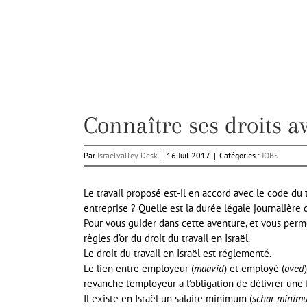
Connaître ses droits av
Par
Israelvalley Desk
|
16 Juil 2017
|
Catégories :
JOBS
Le travail proposé est-il en accord avec le code du t
entreprise ? Quelle est la durée légale journalière
Pour vous guider dans cette aventure, et vous permet
règles d’or du droit du travail en Israël.
Le droit du travail en Israël est réglementé.
Le lien entre employeur (
maavid
) et employé (
oved
revanche l’employeur a l’obligation de délivrer une 
Il existe en Israël un salaire minimum (
schar minim