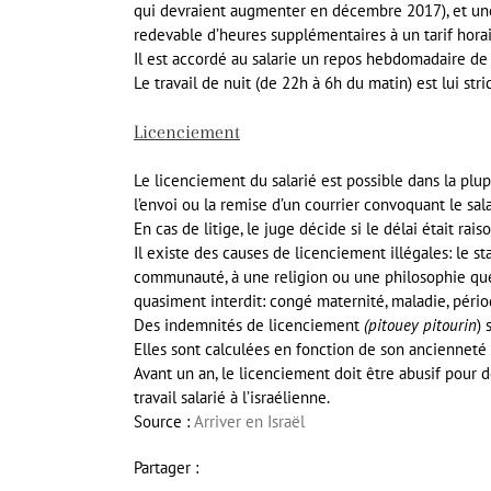
qui devraient augmenter en décembre 2017), et une
redevable d’heures supplémentaires à un tarif horai
Il est accordé au salarie un repos hebdomadaire de
Le travail de nuit (de 22h à 6h du matin) est lui str
Licenciement
Le licenciement du salarié est possible dans la plu
l’envoi ou la remise d’un courrier convoquant le sal
En cas de litige, le juge décide si le délai était ra
Il existe des causes de licenciement illégales: le 
communauté, à une religion ou une philosophie que
quasiment interdit: congé maternité, maladie, périod
Des indemnités de licenciement
(pitouey pitourin
) 
Elles sont calculées en fonction de son ancienneté 
Avant un an, le licenciement doit être abusif pour d
travail salarié à l’israélienne.
Source :
Arriver en Israël
Partager :