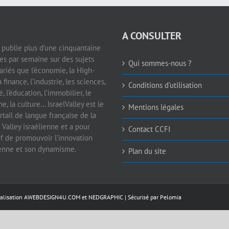
A CONSULTER
e publie plus d’une cinquantaine
les par semaine sur des sujets
Qui sommes-nous ?
ariés que l’économie, la High-
a finance, l’industrie, les sciences,
Conditions d’utilisation
é, l’éducation, l’immobilier, le
e, la culture… IsraelValley est le
Mentions légales
rtail de langue française de la
 Valley israélienne et a pour
Contact CCFI
if de promouvoir l’innovation
ienne et son dynamisme.
Plan du site
éalisation
AWEBDESIGN4U.COM
et
NEDGRAPHIC
| Sécurisé par
Pelomia