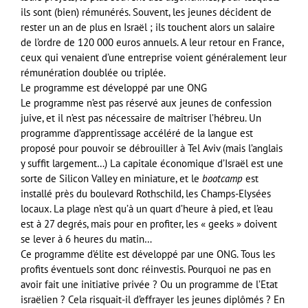
ils sont (bien) rémunérés. Souvent, les jeunes décident de
rester un an de plus en Israël ; ils touchent alors un salaire
de l’ordre de 120 000 euros annuels. A leur retour en France,
ceux qui venaient d’une entreprise voient généralement leur
rémunération doublée ou triplée.
Le programme est développé par une ONG
Le programme n’est pas réservé aux jeunes de confession
juive, et il n’est pas nécessaire de maîtriser l’hébreu. Un
programme d’apprentissage accéléré de la langue est
proposé pour pouvoir se débrouiller à Tel Aviv (mais l’anglais
y suffit largement…) La capitale économique d’Israël est une
sorte de Silicon Valley en miniature, et le
bootcamp
est
installé près du boulevard Rothschild, les Champs-Elysées
locaux. La plage n’est qu’à un quart d’heure à pied, et l’eau
est à 27 degrés, mais pour en profiter, les « geeks » doivent
se lever à 6 heures du matin…
Ce programme d’élite est développé par une ONG. Tous les
profits éventuels sont donc réinvestis. Pourquoi ne pas en
avoir fait une initiative privée ? Ou un programme de l’Etat
israëlien ? Cela risquait-il d’effrayer les jeunes diplômés ? En