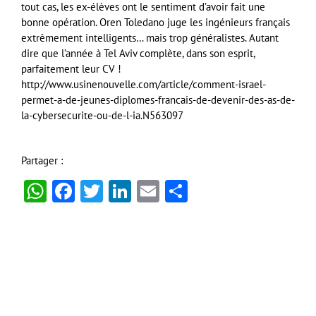
tout cas, les ex-élèves ont le sentiment d’avoir fait une
bonne opération. Oren Toledano juge les ingénieurs français
extrêmement intelligents… mais trop généralistes. Autant
dire que l’année à Tel Aviv complète, dans son esprit,
parfaitement leur CV !
http://www.usinenouvelle.com/article/comment-israel-
permet-a-de-jeunes-diplomes-francais-de-devenir-des-as-de-
la-cybersecurite-ou-de-l-ia.N563097
Partager :
WhatsApp
Facebook
Twitter
LinkedIn
Email
Partager