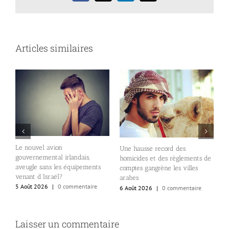
Articles similaires
P
d
e
e
5
Le nouvel avion
Une hausse record des
gouvernemental irlandais,
homicides et des règlements de
aveugle sans les équipements
comptes gangrène les villes
venant d’Israël?
arabes
5 Août 2026
|
0 commentaire
6 Août 2026
|
0 commentaire
Laisser un commentaire