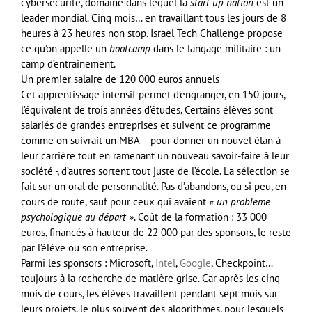
cybersécurité, domaine dans lequel la
start up nation
est un
leader mondial. Cinq mois… en travaillant tous les jours de 8
heures à 23 heures non stop. Israel Tech Challenge propose
ce qu’on appelle un
bootcamp
dans le langage militaire : un
camp d’entraînement.
Un premier salaire de 120 000 euros annuels
Cet apprentissage intensif permet d’engranger, en 150 jours,
l’équivalent de trois années d’études. Certains élèves sont
salariés de grandes entreprises et suivent ce programme
comme on suivrait un MBA – pour donner un nouvel élan à
leur carrière tout en ramenant un nouveau savoir-faire à leur
société -, d’autres sortent tout juste de l’école. La sélection se
fait sur un oral de personnalité. Pas d’abandons, ou si peu, en
cours de route, sauf pour ceux qui avaient
« un problème
psychologique au départ »
. Coût de la formation : 33 000
euros, financés à hauteur de 22 000 par des sponsors, le reste
par l’élève ou son entreprise.
Parmi les sponsors : Microsoft,
Intel
,
Google
, Checkpoint…
toujours à la recherche de matière grise. Car après les cinq
mois de cours, les élèves travaillent pendant sept mois sur
leurs projets, le plus souvent des algorithmes, pour lesquels