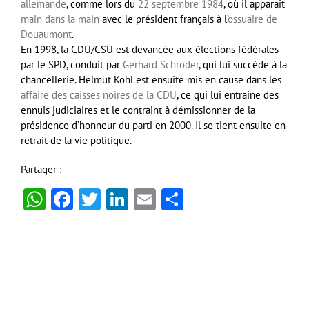
allemande
, comme lors du
22
septembre
1984
, où il apparaît
main dans la main
avec le président français à l’
ossuaire de
Douaumont
.
En 1998, la CDU/CSU est devancée aux élections fédérales
par le SPD, conduit par
Gerhard Schröder
, qui lui succède à la
chancellerie. Helmut Kohl est ensuite mis en cause dans les
affaire des caisses noires de la CDU
, ce qui lui entraîne des
ennuis judiciaires et le contraint à démissionner de la
présidence d’honneur du parti en 2000. Il se tient ensuite en
retrait de la vie politique.
Partager :
WhatsApp
Facebook
Twitter
LinkedIn
Email
Partager