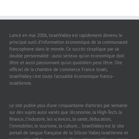
Lancé en mai 2006, IsraelValley est rapidement devenu le
principal outil d’information économique de la communauté
francophone dans le monde. Ce succès s’explique par sa
double personnalité : aussi sérieux qu’un économique doit
l’être et aussi passionnant qu’un quotidien peut l’être. Site
officiel de la chambre de commerce France Israël,
IsraelValley c’est toute l’actualité économique franco-
israélienne.
Le site publie plus d’une cinquantaine d’articles par semaine
sur des sujets aussi variés que l’économie, la High-Tech, la
finance, l’industrie, les sciences, la santé, l’éducation,
l’immobilier, le tourisme, la culture… IsraelValley est le site
portail de langue française de la Silicon Valley israélienne et