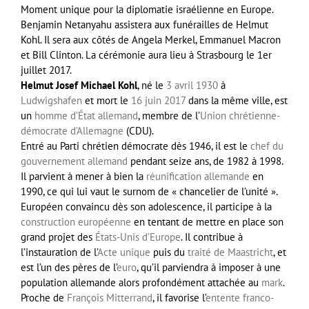
Moment unique pour la diplomatie israélienne en Europe.
Benjamin Netanyahu assistera aux funérailles de Helmut
Kohl. Il sera aux côtés de Angela Merkel, Emmanuel Macron
et Bill Clinton. La cérémonie aura lieu à Strasbourg le 1er
juillet 2017.
Helmut Josef Michael Kohl
, né le
3
avril
1930
à
Ludwigshafen
et mort le
16
juin
2017
dans la même ville, est
un
homme d’État
allemand
, membre de l’
Union chrétienne-
démocrate d’Allemagne
(CDU).
Entré au Parti chrétien démocrate dès 1946, il est le
chef du
gouvernement allemand
pendant seize ans, de 1982 à 1998.
Il parvient à mener à bien la
réunification allemande
en
1990, ce qui lui vaut le surnom de « chancelier de l’unité ».
Européen convaincu dès son adolescence, il participe à la
construction européenne
en tentant de mettre en place son
grand projet des
États-Unis d’Europe
. Il contribue à
l’instauration de l’
Acte unique
puis du
traité de Maastricht
, et
est l’un des pères de l’
euro
, qu’il parviendra à imposer à une
population allemande alors profondément attachée au
mark
.
Proche de
François Mitterrand
, il favorise l’
entente franco-