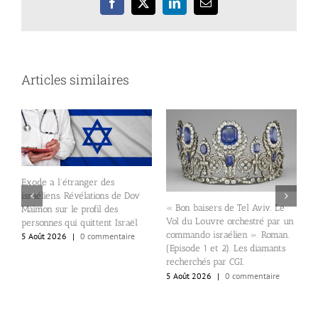
Facebook
X
LinkedIn
Email
Articles similaires
Exode a l’étranger des
S
israéliens. Révélations de Dov
s
« Bon baisers de Tel Aviv. Le
Maimon sur le profil des
s
Vol du Louvre orchestré par un
personnes qui quittent Israël
s
ne
commando israélien ». Roman.
5 Août 2026
|
0 commentaire
5
(Episode 1 et 2). Les diamants
recherchés par CGI.
5 Août 2026
|
0 commentaire