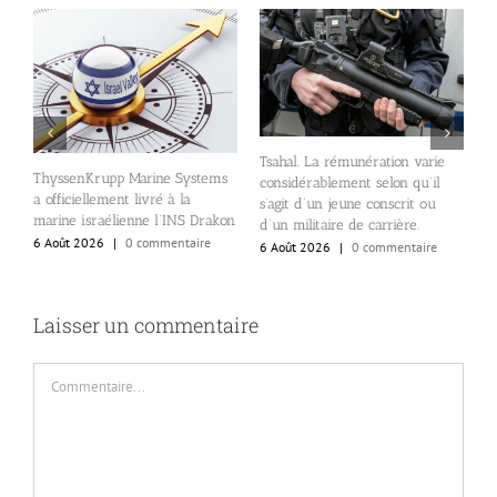
nt
l
Tsahal. La rémunération varie
r
ThyssenKrupp Marine Systems
considérablement selon qu’il
e
a officiellement livré à la
s’agit d’un jeune conscrit ou
s
marine israélienne l’INS Drakon
d’un militaire de carrière.
i
6 Août 2026
|
0 commentaire
6 Août 2026
|
0 commentaire
6
Laisser un commentaire
Commentaire