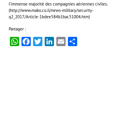
l’immense majorité des compagnies aériennes civiles.
(http://www.mako.co.il/news-military/security-
q2_2017/Article-1bdee584b1bac51004.htm)
Partager :
WhatsApp
Facebook
Twitter
LinkedIn
Email
Partager