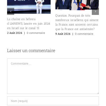
Question. Pourquoi de très
La chaîne en hébreu
nombreux israéliens, qui aiment
E
d’i24NEWS, lancée en juin 2024
la France, sont souvent certains
d
en Israël sur le canal 15
que la France est antisémite?
p
2 Août 2026
|
0 commentaire
9 Août 2026
|
0 commentaire
S
e
8
Laisser un commentaire
Commentaire