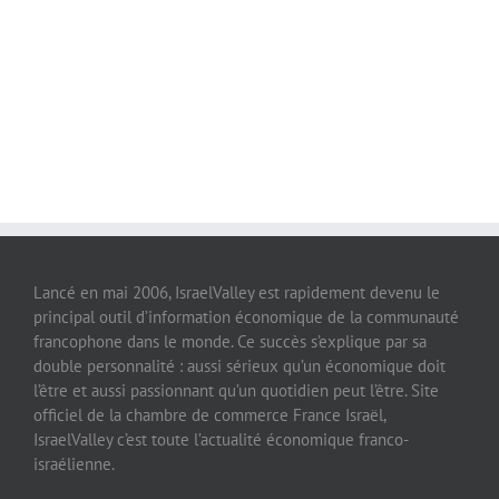
Lancé en mai 2006, IsraelValley est rapidement devenu le
principal outil d’information économique de la communauté
francophone dans le monde. Ce succès s’explique par sa
double personnalité : aussi sérieux qu’un économique doit
l’être et aussi passionnant qu’un quotidien peut l’être. Site
officiel de la chambre de commerce France Israël,
IsraelValley c’est toute l’actualité économique franco-
israélienne.