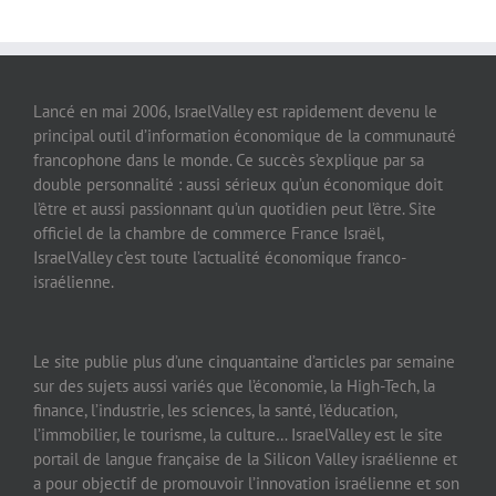
Lancé en mai 2006, IsraelValley est rapidement devenu le
principal outil d’information économique de la communauté
francophone dans le monde. Ce succès s’explique par sa
double personnalité : aussi sérieux qu’un économique doit
l’être et aussi passionnant qu’un quotidien peut l’être. Site
officiel de la chambre de commerce France Israël,
IsraelValley c’est toute l’actualité économique franco-
israélienne.
Le site publie plus d’une cinquantaine d’articles par semaine
sur des sujets aussi variés que l’économie, la High-Tech, la
finance, l’industrie, les sciences, la santé, l’éducation,
l’immobilier, le tourisme, la culture… IsraelValley est le site
portail de langue française de la Silicon Valley israélienne et
a pour objectif de promouvoir l’innovation israélienne et son