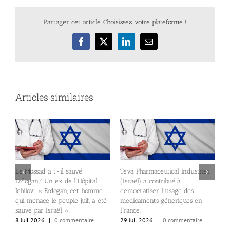
Partager cet article, Choisissez votre plateforme !
Facebook
X
LinkedIn
Email
Articles similaires
Le Mossad a t-il sauvé
Teva Pharmaceutical Industries
Erdogan? Un ex de l’Hôpital
(Israël) a contribué à
Ichilov: « Erdogan, cet homme
démocratiser l’usage des
E
qui menace le peuple juif, a été
médicaments génériques en
p
sauvé par Israël ».
France.
p
8 Juil 2026
|
0 commentaire
29 Juil 2026
|
0 commentaire
2