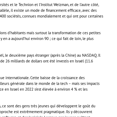
ités et le Technion et l’Institut Weizman, et de l’autre côté,
allèle, il existe un mode de financement efficace, avec des
n 400 sociétés, connues mondialement et qui ont pour certaines
ions d’habitants mais surtout la transformation de ces petites
y en a aujourd’hui environ 90 ; ce qui fait de loin, le plus
aël, le deuxième pays étranger (après la Chine) au NASDAQ. Il
e 26 milliards de dollars ont été investis en Israël (11.6
ue internationale. Cette baisse de la croissance des
ailleurs générale dans le monde de la tech – mais ses impacts
e en Israel en 2022 s’est élevée à environ 4 % et les
s, ce sont des gens très jeunes qui développent le goût du
’approche est extrêmement pragmatique. Ils y découvrent