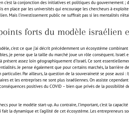
en c’est la conjonction des initiatives et politiques du gouvernement ; 
s en place par les universités qui encourage les chercheurs à exploite
ien. Mais l’investissement public ne suffirait pas si les mentalités n’éta
points forts du modèle israélien e
odèle, c’est ce que j’ai décrit précédemment un écosystème combinant a
bles, je pense que la taille du marché joue un rôle conséquent. Israël es
u’à présent assez loin géographiquement d’Israël. Ce sont essentiellemen
tialités. Je pense également que pour certains marchés, la barrière de
ticulier. Par ailleurs, la question de la souveraineté se pose aussi : 
aires et les entreprises ne sont plus israéliennes. On assiste cependan
s conséquences positives du COVID – bien que privés de la possibilité de
ecs pour le modèle start-up. Au contraire, l’important, c’est la capacité
i fait la dynamique et l’agilité de cet écosystème. Les entrepreneurs so