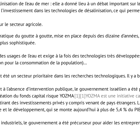
inisation de l’eau de mer : elle a donné lieu à un débat important sur l
sur l’investissement dans les technologies de désalinisation, ce qui per
ur le secteur agricole.
ratique du goutte à goutte, mise en place depuis des dizaine d’années, q
 plus sophistiquée.
des usages de l’eau et exige à la fois des technologies très développé
 non pour la consommation de la population)…
été un secteur prioritaire dans les recherches technologiques. Il y a b
et à l’absence d’intervention publique, le gouvernement israélien a été
création du fonds capital risque YOZMA
[1]
[1]
YOZMA est une initiative c
tirant des investissements privés y compris venant de pays étrangers. 
e et le développement, qui se monte aujourd’hui à plus de 5,4 % du PIB 
 industriels, le gouvernement a été précurseur pour aider les entrepren