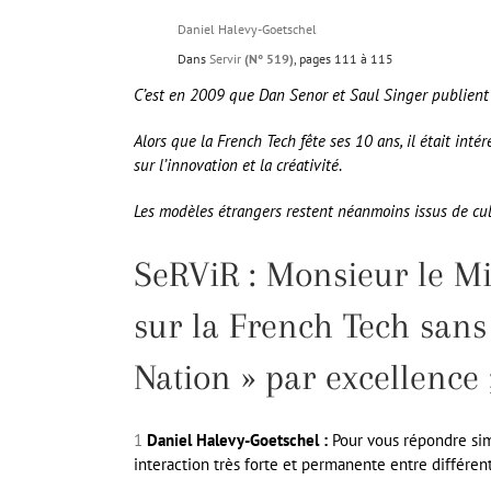
Daniel Halevy-Goetschel
Dans
Servir
(N° 519)
, pages 111 à 115
C’est en 2009 que Dan Senor et Saul Singer publient un
Alors que la French Tech fête ses 10 ans, il était inté
sur l’innovation et la créativité
.
Les modèles étrangers restent néanmoins issus de cult
SeRViR : Monsieur le Min
sur la French Tech sans 
Nation » par excellence 
1
D
aniel Halevy-Goetschel :
Pour vous répondre simp
interaction très forte et permanente entre différe