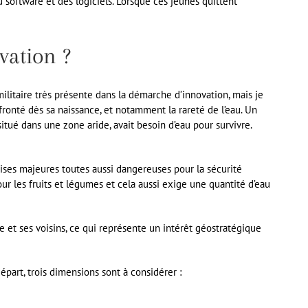
u software et des logiciels. Lorsque ces jeunes quittent
vation ?
militaire très présente dans la démarche d’innovation, mais je
ronté dès sa naissance, et notamment la rareté de l’eau. Un
situé dans une zone aride, avait besoin d’eau pour survivre.
rises majeures toutes aussi dangereuses pour la sécurité
our les fruits et légumes et cela aussi exige une quantité d’eau
e et ses voisins, ce qui représente un intérêt géostratégique
épart, trois dimensions sont à considérer :