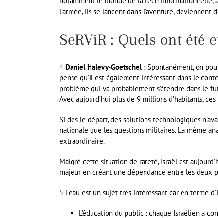
notamment le monde de la tech informationnelle, avec
l’armée, ils se lancent dans l’aventure, deviennent 
SeRViR : Quels ont été e
4
Daniel Halevy-Goetschel :
Spontanément, on pourra
pense qu’il est également intéressant dans le conte
problème qui va probablement s’étendre dans le futur
Avec aujourd’hui plus de 9 millions d’habitants, c
Si dès le départ, des solutions technologiques n’av
nationale que les questions militaires. La même anal
extraordinaire.
Malgré cette situation de rareté, Israël est aujour
majeur en créant une dépendance entre les deux p
5
L’eau est un sujet très intéressant car en terme d’
L’éducation du public : chaque Israélien a c