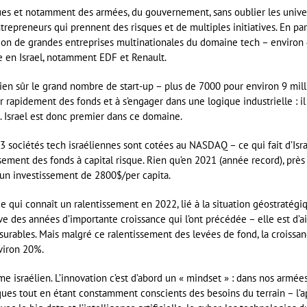
iques et notamment des armées, du gouvernement, sans oublier les univers
epreneurs qui prennent des risques et de multiples initiatives. En par
pation de grandes entreprises multinationales du domaine tech – enviro
he en Israel, notamment EDF et Renault.
bien sûr le grand nombre de start-up – plus de 7000 pour environ 9 mill
er rapidement des fonds et à s’engager dans une logique industrielle : il 
 Israel est donc premier dans ce domaine.
93 sociétés tech israéliennes sont cotées au NASDAQ – ce qui fait d’Isr
ement des fonds à capital risque. Rien qu’en 2021 (année record), près d
 un investissement de 2800$/per capita.
e qui connaît un ralentissement en 2022, lié à la situation géostratégiq
ve des années d’importante croissance qui l’ont précédée – elle est d’
urables. Mais malgré ce ralentissement des levées de fond, la croissanc
viron 20%.
 israélien. L’innovation c’est d’abord un « mindset » : dans nos armée
ques tout en étant constamment conscients des besoins du terrain – l