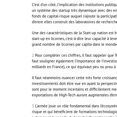
C’est d’un côté, l’implication des institutions publ
un système des startup très dynamique avec des entr
fonds de capital-risque auquel s’ajoute la partici
d’entre elles construit des laboratoires de recherc
Une des caractéristiques de la Start-up nation est 
start-up en licornes, c’est-à-dire leur capacité à lev
grand nombre de licornes par capita dans le monde.
2
Pour compléter ces chiffres, il faut rappeler que 
faut souligner également l’importance de l’investiss
milliards en France), ce qui équivaut peu ou prou à
Il faut néanmoins nuancer cette très forte croissanc
investissements doit être vue en ayant la perspecti
sont pour le moment incertains et difficilement mes
exportations de High-Tech auront augmentées d’en
3
L’armée joue un rôle fondamental dans l’écosystème
risque et qui bénéficient de formations technologi