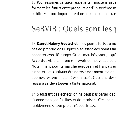
12
Pour résumer, ce qu’on appelle le miracle israéli
forment les futurs entrepreneurs et d’un système mi
public est donc importante dans le « miracle » israél
SeRViR : Quels sont les 
13
Daniel Halevy-Goetschel :
Les points forts du m
pas de prendre des risques. S’agissant des points fai
coopérer avec l’étranger. Or les marchés, sont jusq
Accords d’Abraham font entrevoir de nouvelles poten
Notamment pour le marché européen et français en par
racheter. Les capitaux étrangers deviennent majorit
licornes restent implantées en Israël. C’est une de
réussi à se développer à l’international.
14
S’agissant des échecs, on ne peut pas parler d’éch
tâtonnement, de faillites et de reprises…C’est ce qu
rapidement, si leur projet n’aboutit pas.