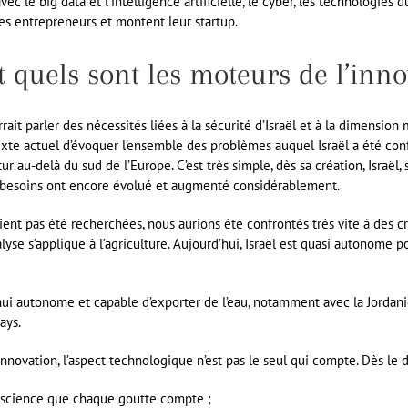
 le big data et l’intelligence artificielle, le cyber, les technologies d
des entrepreneurs et montent leur startup.
t quels sont les moteurs de l’inno
it parler des nécessités liées à la sécurité d’Israël et à la dimension 
xte actuel d’évoquer l’ensemble des problèmes auquel Israël a été conf
 au-delà du sud de l’Europe. C’est très simple, dès sa création, Israël, 
es besoins ont encore évolué et augmenté considérablement.
aient pas été recherchées, nous aurions été confrontés très vite à des c
yse s’applique à l’agriculture. Aujourd’hui, Israël est quasi autonome p
d’hui autonome et capable d’exporter de l’eau, notamment avec la Jordani
ays.
innovation, l’aspect technologique n’est pas le seul qui compte. Dès le d
onscience que chaque goutte compte ;