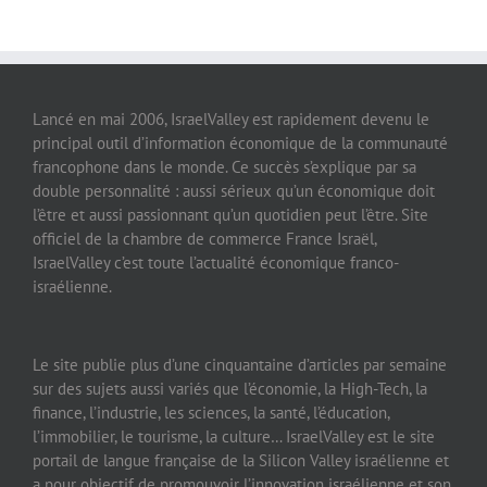
Lancé en mai 2006, IsraelValley est rapidement devenu le
principal outil d’information économique de la communauté
francophone dans le monde. Ce succès s’explique par sa
double personnalité : aussi sérieux qu’un économique doit
l’être et aussi passionnant qu’un quotidien peut l’être. Site
officiel de la chambre de commerce France Israël,
IsraelValley c’est toute l’actualité économique franco-
israélienne.
Le site publie plus d’une cinquantaine d’articles par semaine
sur des sujets aussi variés que l’économie, la High-Tech, la
finance, l’industrie, les sciences, la santé, l’éducation,
l’immobilier, le tourisme, la culture… IsraelValley est le site
portail de langue française de la Silicon Valley israélienne et
a pour objectif de promouvoir l’innovation israélienne et son