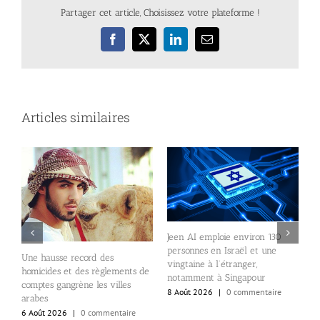
Partager cet article, Choisissez votre plateforme !
Facebook
X
LinkedIn
Email
Articles similaires
Jeen AI emploie environ 130
et
personnes en Israël et une
Une hausse record des
D
vingtaine à l’étranger,
homicides et des règlements de
p
notamment à Singapour
comptes gangrène les villes
d
8 Août 2026
|
0 commentaire
arabes
7
6 Août 2026
|
0 commentaire