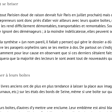
t se briser
tout Parisien doué de raison devrait fuir Paris en juillet prochain) mais 
preneurs sont donc priés d’aller voir ailleurs avec leurs quatre boîtes
é les rend difficilement démontables, transportables et remontables. Sou
re ignoré des déménageurs ; à la moindre indélicatesse, elles peuvent s
la synthèse » (un nom pareil, il fallait y penser) qui gère le dossier a 
e les parapets orphelins sans se les mettre à dos. De partout on s’indign
flamment pour leur cause en observant que si ces derniers s’étaient fait
rquera que la majorité des lecteurs le sont avant tout de nouveautés qu’
er à leurs boîtes
s livres anciens ont de plus en plus tendance à laisser la place aux imag
urnaux, etc.) sur les étals des bords de Seine, même si une boîte sur q
rs boîtes, d’autres d’y mettre une enclume. Leur emblème est ainsi blas