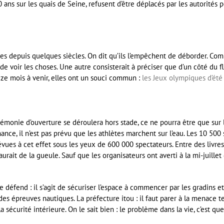
 ans sur les quais de Seine, refusent d’être déplacés par les autorités 
ures depuis quelques siècles. On dit qu’ils l’empêchent de déborder. Co
 de voir les choses. Une autre consisterait à préciser que d’un côté du fl
ze mois à venir, elles ont un souci commun :
les Jeux olympiques d’été
émonie d’ouverture se déroulera hors stade, ce ne pourra être que sur la 
nce, il n’est pas prévu que les athlètes marchent sur l’eau. Les 10 500
évues à cet effet sous les yeux de 600 000 spectateurs. Entre des livres
 aurait de la gueule. Sauf que les organisateurs ont averti à la mi-juil
e défend : il s’agit de sécuriser l’espace à commencer par les gradins et
es épreuves nautiques. La préfecture itou : il faut parer à la menace 
 sécurité intérieure. On le sait bien : le problème dans la vie, c’est que