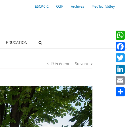
ESCP CIC
CCIF
Archives
MedTechValley
EDUCATION
Whats
Faceb
Précédent
Suivant
Twitte
Linke
Email
Partag