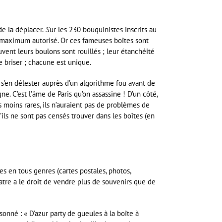
de la déplacer.
S
ur les 230 bouquinistes inscrits au
, maximum autorisé. Or ces fameuses boîtes sont
vent leurs boulons sont rouillés ; leur étanchéité
e briser ; chacune est unique.
dû s’en délester auprès d’un algorithme fou avant de
e. C’est l’âme de Paris qu’on assassine ! D’un côté,
s moins rares, ils n’auraient pas de problèmes de
ils ne sont pas censés trouver dans les boîtes (en
es en tous genres (cartes postales, photos,
uatre a le droit de vendre plus de souvenirs que de
onné : « D’azur party de gueules à la boîte à