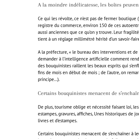
A la moindre indélicatesse, les boîtes peuven
Ce qui les révolte, ce n’est pas de fermer boutique (
registre du commerce, environ 150 de ces autoentre
aussi anciennes que ce qu’on y trouve. Leur fragilit
tient à un réglage millimétré hérité d’un savoir-fai
A la préfecture, « le bureau des interventions et de 
demander à l’intelligence artificielle comment rendr
des bouquinistes raillent les beaux esprits qui s’en
fins de mois en début de mois ; de l’autre, on rema
principe…).
Certains bouquinistes menacent de s’enchaîn
De plus, tourisme oblige et nécessité faisant loi, le
estampes, gravures, affiches, Unes historiques de jo
livres et d’estampes.
Certains bouquinistes menacent de s’enchaîner à leu