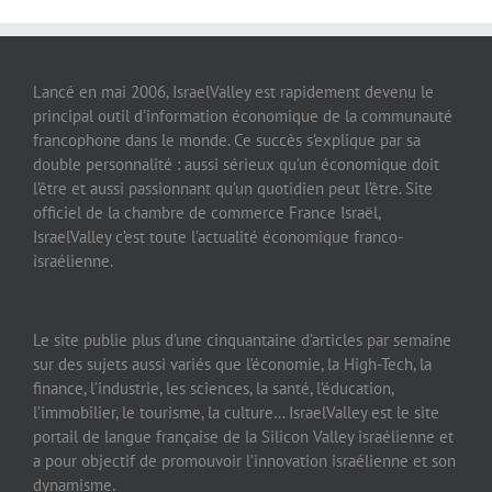
Lancé en mai 2006, IsraelValley est rapidement devenu le
principal outil d’information économique de la communauté
francophone dans le monde. Ce succès s’explique par sa
double personnalité : aussi sérieux qu’un économique doit
l’être et aussi passionnant qu’un quotidien peut l’être. Site
officiel de la chambre de commerce France Israël,
IsraelValley c’est toute l’actualité économique franco-
israélienne.
Le site publie plus d’une cinquantaine d’articles par semaine
sur des sujets aussi variés que l’économie, la High-Tech, la
finance, l’industrie, les sciences, la santé, l’éducation,
l’immobilier, le tourisme, la culture… IsraelValley est le site
portail de langue française de la Silicon Valley israélienne et
a pour objectif de promouvoir l’innovation israélienne et son
dynamisme.